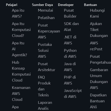
Pelajari
Sumber Daya
Developer
Bantuan
Apa itu
Memulai
Pusat
Hubungi
AWS?
Builder
Kami
Pelatihan
Apa Itu
SDK dan
Ajukan
Pusat
Komputasi
Alat
Tiket
Kepercayaan
Cloud?
Dukungan
AWS
.NET di
Apa Itu
AWS
AWS
Pustaka
AI
re:Post
Solusi
Python
Agentik?
AWS
di AWS
Pusat
Hub
Pengetahua
Pusat
Java di
Konsep
Arsitektur
AWS
Gambaran
Komputasi
Umum
FAQ
PHP di
Cloud
Dukungan
Produk
AWS
Keamanan
AWS
dan
JavaScript
AWS
Teknis
Dapatkan
di AWS
Cloud
Bantuan
Laporan
Apa
Ahli
Analis