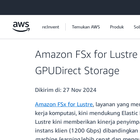
a11y-skip-to-main-content
re:Invent
Temukan AWS
Produk
Sol
Amazon FSx for Lustre
GPUDirect Storage
Dikirim di:
27 Nov 2024
Amazon FSx for Lustre
, layanan yang me
kerja komputasi, kini mendukung Elastic
Lustre kini memberikan kinerja penyimp
instans klien (1200 Gbps) dibandingkan
machine learning
lebih cepat dan mengur