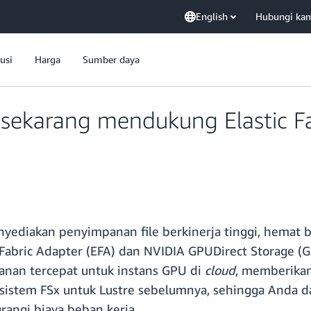
English
Hubungi ka
usi
Harga
Sumber daya
 sekarang mendukung Elastic F
nyediakan penyimpanan file berkinerja tinggi, hemat b
 Fabric Adapter (EFA) dan NVIDIA GPUDirect Storage (
anan tercepat untuk instans GPU di
cloud
, memberika
 sistem FSx untuk Lustre sebelumnya, sehingga Anda d
angi biaya beban kerja.