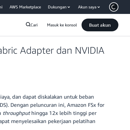
mi
AWS Marketplace
Dukungan
Akun saya
Buat akun
Cari
Masuk ke konsol
abric Adapter dan NVIDIA
iaya, dan dapat diskalakan untuk beban
GDS). Dengan peluncuran ini, Amazon FSx for
n
throughput
hingga 12x lebih tinggi per
apat menyelesaikan pekerjaan pelatihan