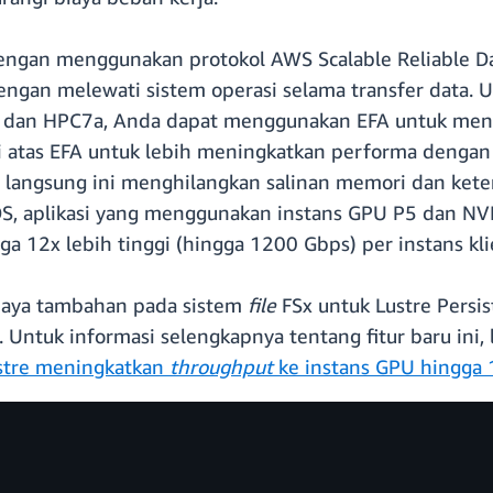
engan menggunakan protokol AWS Scalable Reliable D
engan melewati sistem operasi selama transfer data. U
rn1 dan HPC7a, Anda dapat menggunakan EFA untuk me
i atas EFA untuk lebih meningkatkan performa denga
 langsung ini menghilangkan salinan memori dan keter
, aplikasi yang menggunakan instans GPU P5 dan NVI
ga 12x lebih tinggi (hingga 1200 Gbps) per instans kli
iaya tambahan pada sistem
file
FSx untuk Lustre Persi
. Untuk informasi selengkapnya tentang fitur baru ini, 
stre meningkatkan
throughput
ke instans GPU hingga 