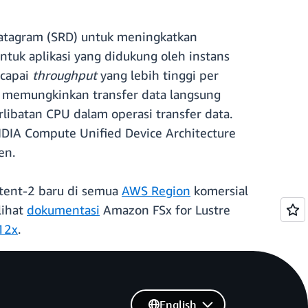
atagram (SRD) untuk meningkatkan
ntuk aplikasi yang didukung oleh instans
ncapai
throughput
yang lebih tinggi per
n memungkinkan transfer data langsung
libatan CPU dalam operasi transfer data.
DIA Compute Unified Device Architecture
en.
stent-2 baru di semua
AWS Region
komersial
lihat
dokumentasi
Amazon FSx for Lustre
12x
.
English