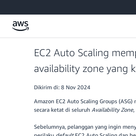
a11y-skip-to-main-content
EC2 Auto Scaling mem
availability zone yang 
Dikirim di:
8 Nov 2024
Amazon EC2 Auto Scaling Groups (ASG)
secara ketat di seluruh
Availability Zone
,
Sebelumnya, pelanggan yang ingin meny
perilaku
default
EC2 Auto Scaling dan be