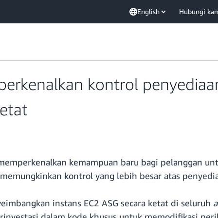
English
Hubungi ka
perkenalkan kontrol penyedia
ketat
 memperkenalkan kemampuan baru bagi pelanggan un
 memungkinkan kontrol yang lebih besar atas penyedi
eimbangkan instans EC2 ASG secara ketat di seluruh
a
rinvestasi dalam kode khusus untuk memodifikasi per