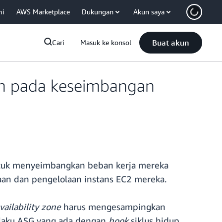
mi
AWS Marketplace
Dukungan
Akun saya
Buat akun
Cari
Masuk ke konsol
an pada keseimbangan
tuk menyeimbangkan beban kerja mereka
aan dan pengelolaan instans EC2 mereka.
vailability zone
harus mengesampingkan
ilaku ASG yang ada dengan
hook
siklus hidup