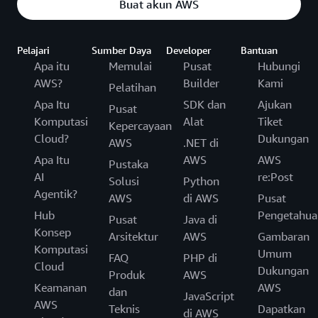
Buat akun AWS
Pelajari
Sumber Daya
Developer
Bantuan
Apa itu
Memulai
Pusat
Hubungi
AWS?
Builder
Kami
Pelatihan
Apa Itu
SDK dan
Ajukan
Pusat
Komputasi
Alat
Tiket
Kepercayaan
Cloud?
Dukungan
AWS
.NET di
Apa Itu
AWS
AWS
Pustaka
AI
re:Post
Solusi
Python
Agentik?
AWS
di AWS
Pusat
Hub
Pengetahua
Pusat
Java di
Konsep
Arsitektur
AWS
Gambaran
Komputasi
Umum
FAQ
PHP di
Cloud
Dukungan
Produk
AWS
Keamanan
AWS
dan
JavaScript
AWS
Teknis
Dapatkan
di AWS