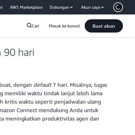
mi
AWS Marketplace
Dukungan
Akun saya
Buat akun
Cari
Masuk ke konsol
 90 hari
ibuat, dengan
default
7 hari. Misalnya, tugas
 memiliki waktu tindak lanjut lebih lama
h kritis waktu seperti penjadwalan ulang
as Amazon Connect mendukung Anda untuk
ta meningkatkan produktivitas agen dan