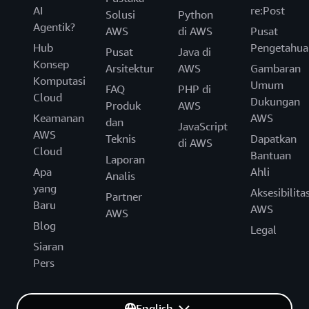
AI
re:Post
Solusi
Python
Agentik?
AWS
di AWS
Pusat
Hub
Pengetahua
Pusat
Java di
Konsep
Arsitektur
AWS
Gambaran
Komputasi
Umum
FAQ
PHP di
Cloud
Dukungan
Produk
AWS
Keamanan
AWS
dan
JavaScript
AWS
Teknis
Dapatkan
di AWS
Cloud
Bantuan
Laporan
Apa
Ahli
Analis
yang
Aksesibilita
Partner
Baru
AWS
AWS
Blog
Legal
Siaran
Pers
English