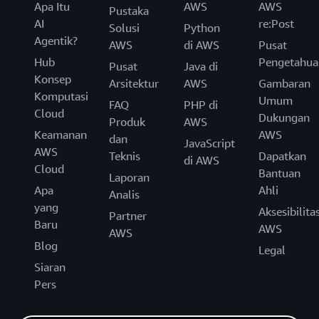
Apa Itu
AWS
AWS
Pustaka
AI
re:Post
Solusi
Python
Agentik?
AWS
di AWS
Pusat
Hub
Pengetahua
Pusat
Java di
Konsep
Arsitektur
AWS
Gambaran
Komputasi
Umum
FAQ
PHP di
Cloud
Dukungan
Produk
AWS
Keamanan
AWS
dan
JavaScript
AWS
Teknis
Dapatkan
di AWS
Cloud
Bantuan
Laporan
Apa
Ahli
Analis
yang
Aksesibilita
Partner
Baru
AWS
AWS
Blog
Legal
Siaran
Pers