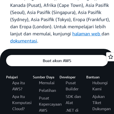
Kanada (Pusat), Afrika (Cape Town), Asia Pasifik
(Seoul), Asia Pasifik (Singapura), Asia Pasifik
(Sydney), Asia Pasifik (Tokyo), Eropa (Frankfurt),
dan Eropa (London). Untuk mempelajari lebih
lanjut dan memulai, kunjungi
halaman web
dan
dokumentasi
.
Buat akun AWS
Pelajari
Sumber Daya
Developer
Bantuan
Apa itu
Memulai
Pusat
Hubungi
AWS?
Builder
Kami
Pelatihan
Apa Itu
SDK dan
Ajukan
Pusat
Komputasi
Alat
Tiket
Kepercayaan
Cloud?
Dukungan
AWS
.NET di