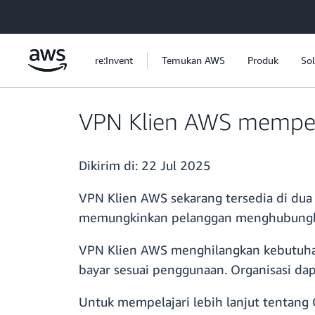
a11y-skip-to-main-content
re:Invent
Temukan AWS
Produk
Sol
VPN Klien AWS memper
Dikirim di:
22 Jul 2025
VPN Klien AWS sekarang tersedia di dua 
memungkinkan pelanggan menghubungkan
VPN Klien AWS menghilangkan kebutuhan
bayar sesuai penggunaan. Organisasi d
Untuk mempelajari lebih lanjut tentang 