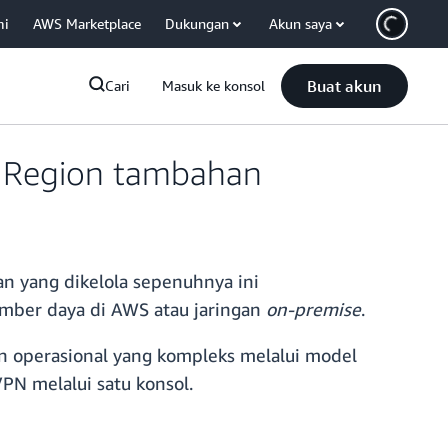
mi
AWS Marketplace
Dukungan
Akun saya
Buat akun
Cari
Masuk ke konsol
S Region tambahan
an yang dikelola sepenuhnya ini
mber daya di AWS atau jaringan
on-premise
.
 operasional yang kompleks melalui model
N melalui satu konsol.