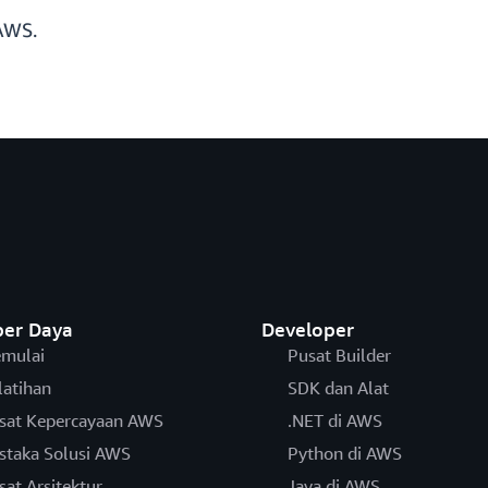
AWS.
er Daya
Developer
mulai
Pusat Builder
latihan
SDK dan Alat
sat Kepercayaan AWS
.NET di AWS
staka Solusi AWS
Python di AWS
sat Arsitektur
Java di AWS