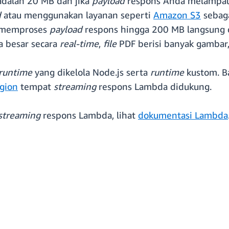
dalah 20 MB dan jika
payload
respons Anda melampaui
d
atau menggunakan layanan seperti
Amazon S3
sebaga
a memproses
payload
respons hingga 200 MB langsung
a besar secara
real-time
,
file
PDF berisi banyak gambar
runtime
yang dikelola Node.js serta
runtime
kustom. B
gion
tempat
streaming
respons Lambda didukung.
streaming
respons Lambda, lihat
dokumentasi Lambda