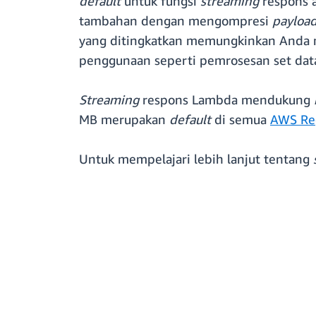
default
untuk fungsi
streaming
respons a
tambahan dengan mengompresi
payloa
yang ditingkatkan memungkinkan And
penggunaan seperti pemrosesan set dat
Streaming
respons Lambda mendukung
MB merupakan
default
di semua
AWS Re
Untuk mempelajari lebih lanjut tentang