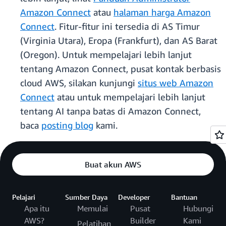
Amazon Connect
atau
halaman harga Amazon
Connect
. Fitur-fitur ini tersedia di AS Timur
(Virginia Utara), Eropa (Frankfurt), dan AS Barat
(Oregon). Untuk mempelajari lebih lanjut
tentang Amazon Connect, pusat kontak berbasis
cloud AWS, silakan kunjungi
situs web Amazon
Connect
atau untuk mempelajari lebih lanjut
tentang AI tanpa batas di Amazon Connect,
baca
posting blog
kami.
Buat akun AWS
Pelajari
Sumber Daya
Developer
Bantuan
Apa itu
Memulai
Pusat
Hubungi
AWS?
Builder
Kami
Pelatihan