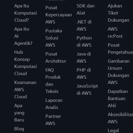
Apa Itu
SDK dan
Ajukan
Pusat
Komputasi
Alat
Tiket
Kepercayaan
Cloud?
Dukungan
AWS
.NET di
Apa Itu
AWS
AWS
Pustaka
AI
re:Post
Solusi
Python
Agentik?
AWS
di AWS
Pusat
Hub
Pengetahua
Pusat
Java di
Konsep
Arsitektur
AWS
Gambaran
Komputasi
Umum
FAQ
PHP di
Cloud
Dukungan
Produk
AWS
Keamanan
AWS
dan
JavaScript
AWS
Teknis
Dapatkan
di AWS
Cloud
Bantuan
Laporan
Apa
Ahli
Analis
yang
Aksesibilita
Partner
Baru
AWS
AWS
Blog
Legal