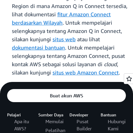
Region di mana Amazon Q in Connect tersedia,
lihat dokumentasi
fitur Amazon Connect
berdasarkan Wilayah
. Untuk mempelajari
selengkapnya tentang Amazon Q in Connect,
silakan kunjungi
situs web
atau lihat
dokumentasi bantuan
. Untuk mempelajari
selengkapnya tentang Amazon Connect, pusat
kontak AWS sebagai solusi layanan di
cloud
,
silakan kunjungi
situs web Amazon Connect
.
Buat akun AWS
Pelajari
Sumber Daya
Developer
Bantuan
Apa itu
Memulai
Pusat
Hubungi
AWS?
Builder
Kami
Pelatihan