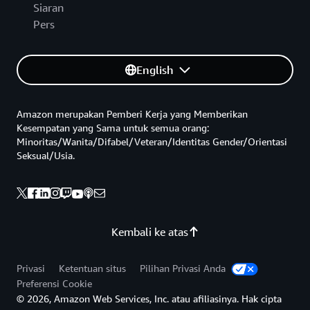
Siaran
Pers
English
Amazon merupakan Pemberi Kerja yang Memberikan
Kesempatan yang Sama untuk semua orang:
Minoritas/Wanita/Difabel/Veteran/Identitas Gender/Orientasi
Seksual/Usia.
Kembali ke atas
Privasi
Ketentuan situs
Pilihan Privasi Anda
Preferensi Cookie
© 2026, Amazon Web Services, Inc. atau afiliasinya. Hak cipta