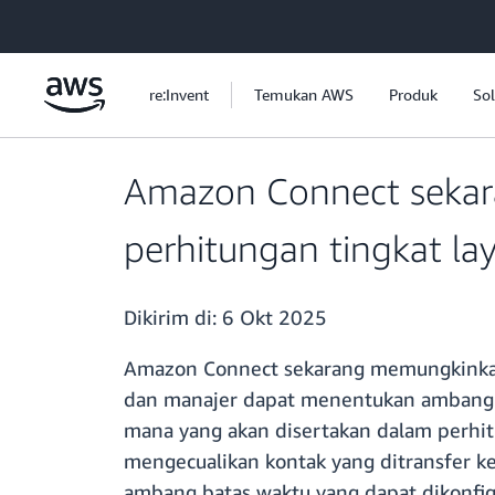
a11y-skip-to-main-content
re:Invent
Temukan AWS
Produk
Sol
Amazon Connect seka
perhitungan tingkat la
Dikirim di:
6 Okt 2025
Amazon Connect sekarang memungkinkan
dan manajer dapat menentukan ambang b
mana yang akan disertakan dalam perhit
mengecualikan kontak yang ditransfer 
ambang batas waktu yang dapat dikonfigur