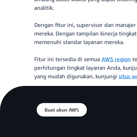
analitik.
Dengan fitur ini, supervisor dan manajer
mereka. Dengan tampilan kinerja tingkat
memenuhi standar layanan mereka.
Fitur ini tersedia di semua
AWS region
te
perhitungan tingkat layanan Anda, kunj
yang mudah digunakan, kunjungi
situs 
Buat akun AWS