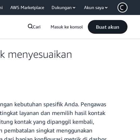
mi
AWS Marketplace
Dukungan
Akun saya
Buat akun
Cari
Masuk ke konsol
k menyesuaikan
ngan kebutuhan spesifik Anda. Pengawas
ngkat layanan dan memilih hasil kontak
tung kontak yang dipanggil kembali,
kan pembatalan singkat menggunakan
 dari bagian konfigurasi metrik di dasbor