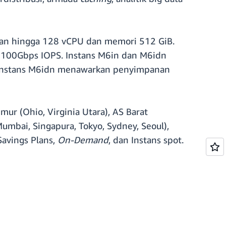
kan hingga 128 vCPU dan memori 512 GiB.
 100Gbps IOPS. Instans M6in dan M6idn
 Instans M6idn menawarkan penyimpanan
mur (Ohio, Virginia Utara), AS Barat
(Mumbai, Singapura, Tokyo, Sydney, Seoul),
Savings Plans,
On-Demand
, dan Instans spot.