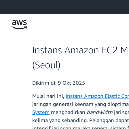
a11y-skip-to-main-content
Instans Amazon EC2 M6i
(Seoul)
Dikirim di:
9 Okt 2025
Mulai hari ini,
instans Amazon Elastic C
jaringan generasi keenam yang dioptimal
System
menghadirkan
bandwidth
jarin
kelima yang sebanding. Pelanggan dapa
intensif jaringan mereka seperti sistem f