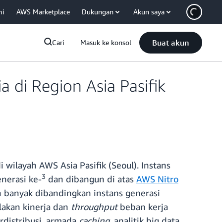
mi
AWS Marketplace
Dukungan
Akun saya
Buat akun
Cari
Masuk ke konsol
 di Region Asia Pasifik
i wilayah AWS Asia Pasifik (Seoul). Instans
3
nerasi ke-
dan dibangun di atas
AWS Nitro
h banyak dibandingkan instans generasi
akan kinerja dan
throughput
beban kerja
rdistribusi, armada
caching
, analitik big data