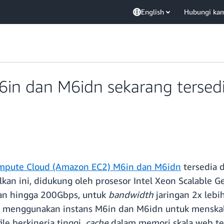
English
Hubungi ka
n dan M6idn sekarang tersedia
ompute Cloud (Amazon EC2) M6in dan M6idn
tersedia d
kan ini, didukung oleh prosesor Intel Xeon Scalable Ge
gan hingga 200Gbps, untuk
bandwidth
jaringan 2x lebi
t menggunakan instans M6in dan M6idn untuk menskal
ile berkinerja tinggi,
cache
dalam memori skala web te