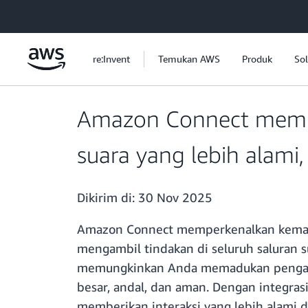
a11y-skip-to-main-content
re:Invent
Temukan AWS
Produk
Sol
Amazon Connect mempe
suara yang lebih alami,
Dikirim di:
30 Nov 2025
Amazon Connect memperkenalkan kemamp
mengambil tindakan di seluruh saluran 
memungkinkan Anda memadukan pengalama
besar, andal, dan aman. Dengan integra
memberikan interaksi yang lebih alami 