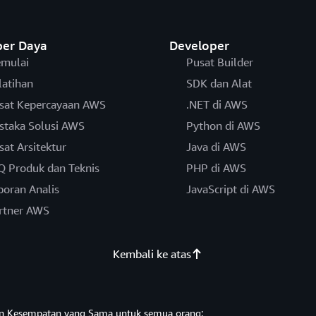
er Daya
Developer
mulai
Pusat Builder
latihan
SDK dan Alat
sat Kepercayaan AWS
.NET di AWS
staka Solusi AWS
Python di AWS
sat Arsitektur
Java di AWS
Q Produk dan Teknis
PHP di AWS
poran Analis
JavaScript di AWS
rtner AWS
Kembali ke atas
n Kesempatan yang Sama untuk semua orang: