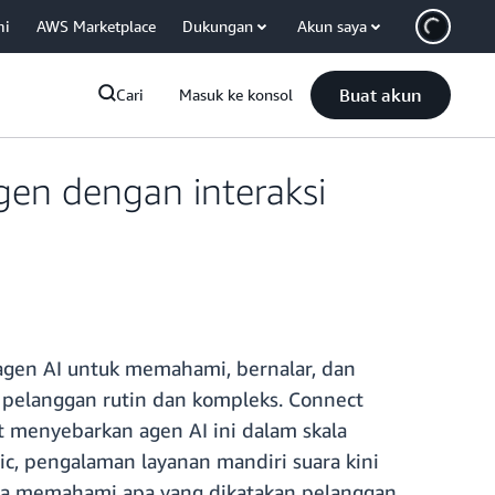
mi
AWS Marketplace
Dukungan
Akun saya
Buat akun
Cari
Masuk ke konsol
en dengan interaksi
en AI untuk memahami, bernalar, dan
 pelanggan rutin dan kompleks. Connect
menyebarkan agen AI ini dalam skala
c, pengalaman layanan mandiri suara kini
anya memahami apa yang dikatakan pelanggan