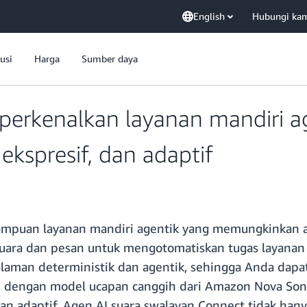
English
Hubungi ka
usi
Harga
Sumber daya
rkenalkan layanan mandiri ag
 ekspresif, dan adaptif
uan layanan mandiri agentik yang memungkinkan ag
suara dan pesan untuk mengotomatiskan tugas layanan
n deterministik dan agentik, sehingga Anda dapat 
si dengan model ucapan canggih dari Amazon Nova Soni
dan adaptif. Agen AI suara swalayan Connect tidak h