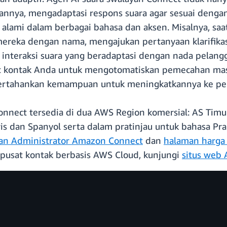
annya, mengadaptasi respons suara agar sesuai denga
lami dalam berbagai bahasa dan aksen. Misalnya, sa
reka dengan nama, mengajukan pertanyaan klarifikas
nteraksi suara yang beradaptasi dengan nada pelangg
t kontak Anda untuk mengotomatiskan pemecahan masa
mpertahankan kemampuan untuk meningkatkannya ke per
ect tersedia di dua AWS Region komersial: AS Timur 
s dan Spanyol serta dalam pratinjau untuk bahasa Pran
an Administrator Amazon Connect
dan
halaman harga
pusat kontak berbasis AWS Cloud, kunjungi
situs web