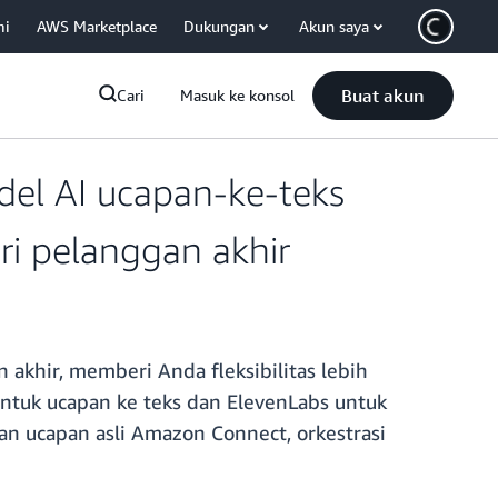
mi
AWS Marketplace
Dukungan
Akun saya
Buat akun
Cari
Masuk ke konsol
l AI ucapan-ke-teks
ri pelanggan akhir
akhir, memberi Anda fleksibilitas lebih
tuk ucapan ke teks dan ElevenLabs untuk
 ucapan asli Amazon Connect, orkestrasi