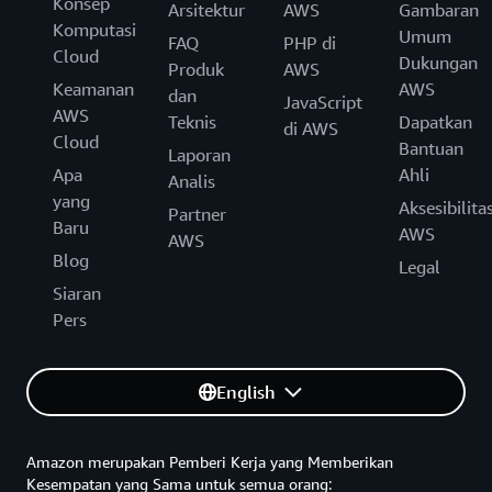
Konsep
Arsitektur
AWS
Gambaran
Komputasi
Umum
FAQ
PHP di
Cloud
Dukungan
Produk
AWS
Keamanan
AWS
dan
JavaScript
AWS
Teknis
Dapatkan
di AWS
Cloud
Bantuan
Laporan
Apa
Ahli
Analis
yang
Aksesibilita
Partner
Baru
AWS
AWS
Blog
Legal
Siaran
Pers
English
Amazon merupakan Pemberi Kerja yang Memberikan
Kesempatan yang Sama untuk semua orang: