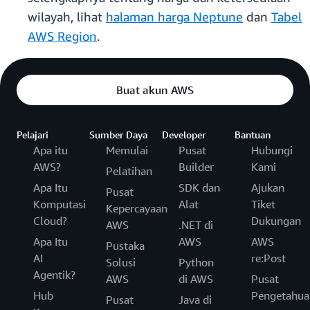
wilayah, lihat
halaman harga Neptune
dan
Tabel
AWS Region
.
Buat akun AWS
Pelajari
Sumber Daya
Developer
Bantuan
Apa itu
Memulai
Pusat
Hubungi
AWS?
Builder
Kami
Pelatihan
Apa Itu
SDK dan
Ajukan
Pusat
Komputasi
Alat
Tiket
Kepercayaan
Cloud?
Dukungan
AWS
.NET di
Apa Itu
AWS
AWS
Pustaka
AI
re:Post
Solusi
Python
Agentik?
AWS
di AWS
Pusat
Hub
Pengetahua
Pusat
Java di