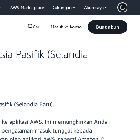
mi
AWS Marketplace
Dukungan
Akun saya
Buat akun
Cari
Masuk ke konsol
ia Pasifik (Selandia
ifik (Selandia Baru).
a ke aplikasi AWS. Ini memungkinkan Anda
n pengalaman masuk tunggal kepada
an oleh aplikasi AWS, seperti Amazon Q,