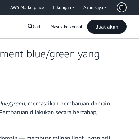
mi
AWS Marketplace
Dukungan
Akun saya
Buat akun
Cari
Masuk ke konsol
ment blue/green yang
lue/green
, memastikan pembaruan domain
. Pembaruan dilakukan secara bertahap,
omain — membuat salinan lingkungan asli