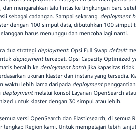
 dan mengarahkan lalu lintas ke lingkungan baru sete
sli sebagai cadangan. Sampai sekarang,
deployment b
ster dengan 100 simpul data, dibutuhkan 100 simpul t
 pelanggan harus menunggu dan mencoba lagi nanti.
ra dua strategi
deployment
. Opsi Full Swap
default
me
untuk
deployment
tercepat. Opsi Capacity Optimized 
matis beralih ke
deployment batch
jika kapasitas tida
erdasarkan ukuran klaster dan instans yang tersedia. 
n waktu lebih lama daripada
deployment
penggantian 
i
deployment
melalui konsol Layanan OpenSearch ata
ized untuk klaster dengan 30 simpul atau lebih.
 semua versi OpenSearch dan Elasticsearch, di semu
r lengkap Region kami. Untuk mempelajari lebih lanju