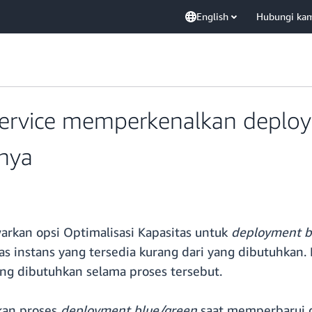
English
Hubungi ka
rvice memperkenalkan deploy
snya
rkan opsi Optimalisasi Kapasitas untuk
deployment b
tas instans yang tersedia kurang dari yang dibutuhkan
ng dibutuhkan selama proses tersebut.
kan proses
deployment blue/green
saat memperbarui d