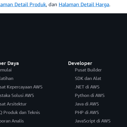
laman Detail Produk
, dan
Halaman Detail Harga
.
er Daya
Developer
mulai
Pusat Builder
latihan
SDK dan Alat
sat Kepercayaan AWS
.NET di AWS
staka Solusi AWS
Python di AWS
sat Arsitektur
Java di AWS
Q Produk dan Teknis
PHP di AWS
poran Analis
JavaScript di AWS