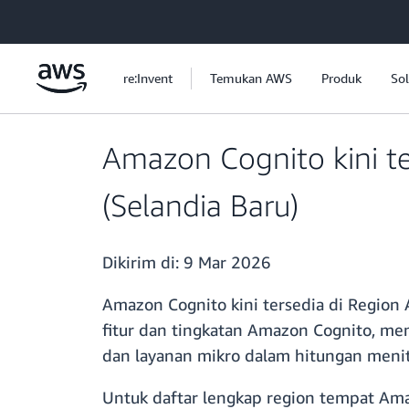
a11y-skip-to-main-content
re:Invent
Temukan AWS
Produk
Sol
Amazon Cognito kini ter
(Selandia Baru)
Dikirim di:
9 Mar 2026
Amazon Cognito kini tersedia di Region 
fitur dan tingkatan Amazon Cognito, m
dan layanan mikro dalam hitungan menit
Untuk daftar lengkap region tempat Ama