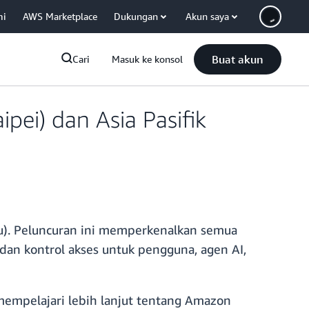
mi
AWS Marketplace
Dukungan
Akun saya
Buat akun
Cari
Masuk ke konsol
ipei) dan Asia Pasifik
aru). Peluncuran ini memperkenalkan semua
an kontrol akses untuk pengguna, agen AI,
mempelajari lebih lanjut tentang Amazon