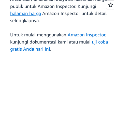
publik untuk Amazon Inspector. Kunjungi
halaman harga
Amazon Inspector untuk detail
selengkapnya.
Untuk mulai menggunakan
Amazon Inspector
,
kunjungi dokumentasi kami atau mulai
uji coba
gratis Anda hari ini
.