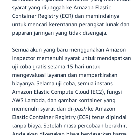
syarat yang diunggah ke Amazon Elastic
Container Registry (ECR) dan memindainya
untuk mencari kerentanan perangkat lunak dan
paparan jaringan yang tidak disengaja.
Semua akun yang baru menggunakan Amazon
Inspector memenuhi syarat untuk mendapatkan
uji coba gratis selama 15 hari untuk
mengevaluasi layanan dan memperkirakan
biayanya. Selama uji coba, semua instans
Amazon Elastic Compute Cloud (EC2), fungsi
AWS Lambda, dan gambar kontainer yang
memenuhi syarat dan di-
push
ke Amazon
Elastic Container Registry (ECR) terus dipindai
tanpa biaya. Setelah masa percobaan berakhir,
Anda akan dikenakan biaya berdasarkan harga