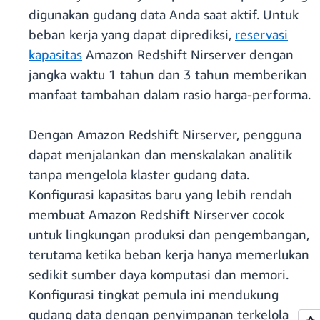
digunakan gudang data Anda saat aktif. Untuk
beban kerja yang dapat diprediksi,
reservasi
kapasitas
Amazon Redshift Nirserver dengan
jangka waktu 1 tahun dan 3 tahun memberikan
manfaat tambahan dalam rasio harga-performa.
Dengan Amazon Redshift Nirserver, pengguna
dapat menjalankan dan menskalakan analitik
tanpa mengelola klaster gudang data.
Konfigurasi kapasitas baru yang lebih rendah
membuat Amazon Redshift Nirserver cocok
untuk lingkungan produksi dan pengembangan,
terutama ketika beban kerja hanya memerlukan
sedikit sumber daya komputasi dan memori.
Konfigurasi tingkat pemula ini mendukung
gudang data dengan penyimpanan terkelola