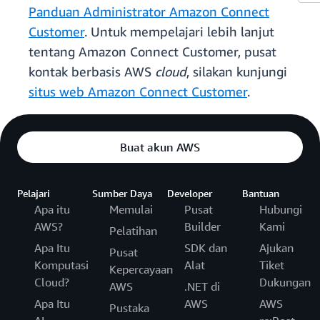
Panduan Administrator Amazon Connect
Customer
. Untuk mempelajari lebih lanjut
tentang Amazon Connect Customer, pusat
kontak berbasis AWS
cloud
, silakan kunjungi
situs web Amazon Connect Customer
.
Buat akun AWS
Pelajari
Sumber Daya
Developer
Bantuan
Apa itu
Memulai
Pusat
Hubungi
AWS?
Builder
Kami
Pelatihan
Apa Itu
SDK dan
Ajukan
Pusat
Komputasi
Alat
Tiket
Kepercayaan
Cloud?
Dukungan
AWS
.NET di
Apa Itu
AWS
AWS
Pustaka