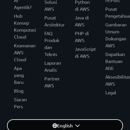
AI
re:Post
Solusi
Python
Agentik?
AWS
di AWS
Pusat
Hub
Pengetahua
Pusat
Java di
Konsep
Arsitektur
AWS
Gambaran
Komputasi
Umum
FAQ
PHP di
Cloud
Dukungan
Produk
AWS
Keamanan
AWS
dan
JavaScript
AWS
Teknis
Dapatkan
di AWS
Cloud
Bantuan
Laporan
Apa
Ahli
Analis
yang
Aksesibilita
Partner
Baru
AWS
AWS
Blog
Legal
Siaran
Pers
English