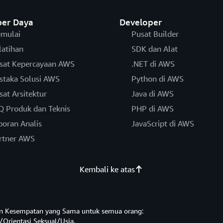
er Daya
Developer
mulai
Pusat Builder
latihan
SDK dan Alat
sat Kepercayaan AWS
.NET di AWS
staka Solusi AWS
Python di AWS
sat Arsitektur
Java di AWS
Q Produk dan Teknis
PHP di AWS
poran Analis
JavaScript di AWS
rtner AWS
Kembali ke atas
n Kesempatan yang Sama untuk semua orang:
/Orientasi Seksual/Usia.