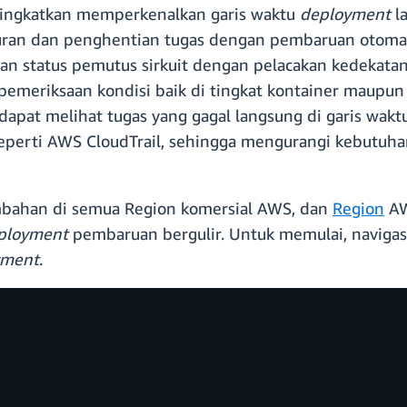
tingkatkan memperkenalkan garis waktu
deployment
la
curan dan penghentian tugas dengan pembaruan otoma
 status pemutus sirkuit dengan pelacakan kedekatan
 pemeriksaan kondisi baik di tingkat kontainer maup
a dapat melihat tugas yang gagal langsung di garis wak
seperti AWS CloudTrail, sehingga mengurangi kebutuha
mbahan di semua Region komersial AWS, dan
Region
AW
ployment
pembaruan bergulir. Untuk memulai, naviga
yment
.