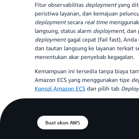
Fitur observabilitas
deployment
yang di
peristiwa layanan, dan kemajuan pelun
deployment
secara
real time
menggunakan
langsung, status alarm
deployment
, dan
deployment
gagal cepat (fail fast), And
dan tautan langsung ke layanan terkait 
menentukan akar penyebab kegagalan.
Kemampuan ini tersedia tanpa biaya ta
Amazon ECS yang menggunakan tipe
de
Konsol Amazon ECS
dan pilih tab
Deplo
Buat akun AWS