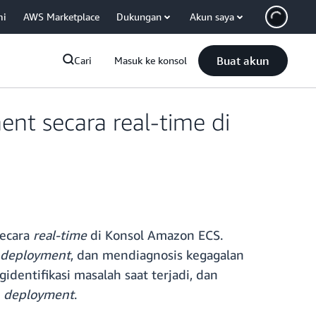
mi
AWS Marketplace
Dukungan
Akun saya
Buat akun
Cari
Masuk ke konsol
nt secara real-time di
ecara
real-time
di Konsol Amazon ECS.
deployment
, dan mendiagnosis kegagalan
gidentifikasi masalah saat terjadi, dan
n
deployment
.