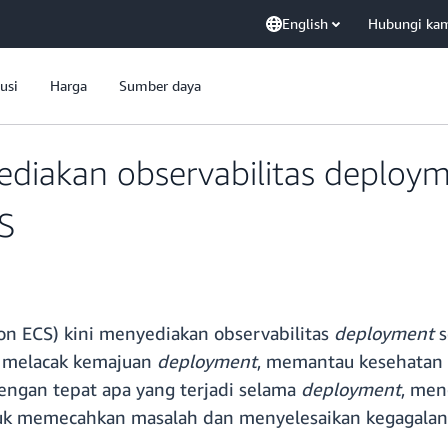
English
Hubungi ka
usi
Harga
Sumber daya
iakan observabilitas deployme
S
n ECS) kini menyediakan observabilitas
deployment
s
t melacak kemajuan
deployment
, memantau kesehatan
engan tepat apa yang terjadi selama
deployment
, men
uk memecahkan masalah dan menyelesaikan kegagala