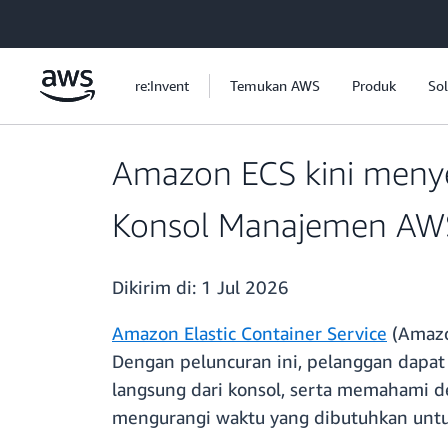
a11y-skip-to-main-content
re:Invent
Temukan AWS
Produk
Sol
Amazon ECS kini menyed
Konsol Manajemen AW
Dikirim di:
1 Jul 2026
Amazon Elastic Container Service
(Amazo
Dengan peluncuran ini, pelanggan dapa
langsung dari konsol, serta memahami d
mengurangi waktu yang dibutuhkan unt