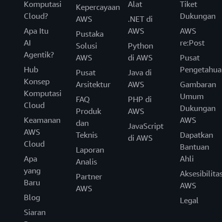
Komputasi
Alat
Tiket
Kepercayaan
Cloud?
Dukungan
AWS
.NET di
Apa Itu
AWS
AWS
Pustaka
AI
re:Post
Solusi
Python
Agentik?
AWS
di AWS
Pusat
Hub
Pengetahua
Pusat
Java di
Konsep
Arsitektur
AWS
Gambaran
Komputasi
Umum
FAQ
PHP di
Cloud
Dukungan
Produk
AWS
Keamanan
AWS
dan
JavaScript
AWS
Teknis
Dapatkan
di AWS
Cloud
Bantuan
Laporan
Apa
Ahli
Analis
yang
Aksesibilita
Partner
Baru
AWS
AWS
Blog
Legal
Siaran