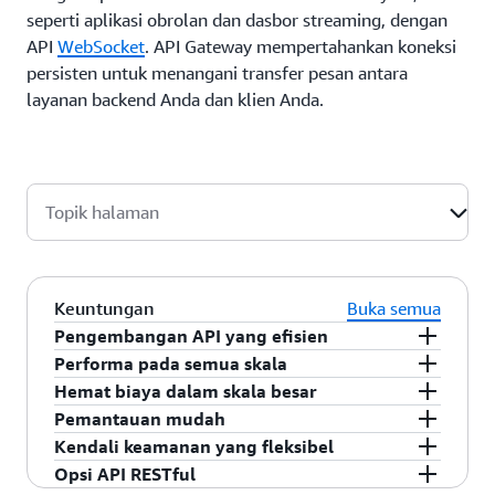
seperti aplikasi obrolan dan dasbor streaming, dengan
API
WebSocket
.
API Gateway mempertahankan koneksi
persisten untuk menangani transfer pesan antara
layanan backend Anda dan klien Anda.
Topik halaman
Keuntungan
Buka semua
Pengembangan API yang efisien
Performa pada semua skala
Jalankan berbagai versi dari API yang sama secara
Hemat biaya dalam skala besar
bersamaan dengan API Gateway sehingga
Berikan kepada pengguna akhir latensi serendah
Pemantauan mudah
memungkinkan Anda untuk secara cepat
mungkin untuk permintaan dan respons API
API Gateway memberikan model harga
Kendali keamanan yang fleksibel
melakukan iterasi, menguji, dan merilis versi
dengan memanfaatkan jaringan global lokasi
bertingkat untuk permintaan API. Dengan harga
Pantau metrik kinerja dan informasi tentang
Opsi API RESTful
baru. Anda hanya membayar panggilan yang
edge kami menggunakan Amazon CloudFront.
Permintaan API serendah 0,90 USD per juta
panggilan API, latensi data, dan tingkat kesalahan
Kendalikan akses ke API Anda dengan AWS