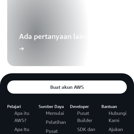
Ada pertanyaan lainnya?
Buat akun AWS
Pelajari
Sumber Daya
Developer
Bantuan
Apa itu
Memulai
Pusat
Hubungi
AWS?
Builder
Kami
Pelatihan
Apa Itu
SDK dan
Ajukan
Pusat