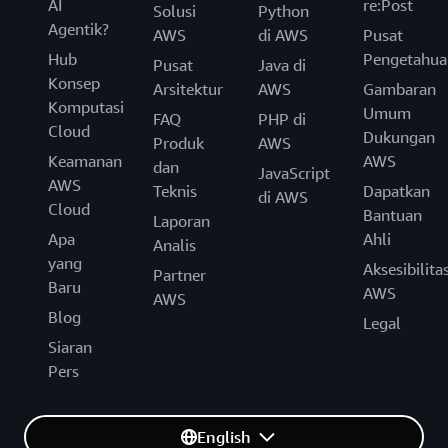
AI
re:Post
Solusi
Python
Agentik?
AWS
di AWS
Pusat
Hub
Pengetahua
Pusat
Java di
Konsep
Arsitektur
AWS
Gambaran
Komputasi
Umum
FAQ
PHP di
Cloud
Dukungan
Produk
AWS
Keamanan
AWS
dan
JavaScript
AWS
Teknis
Dapatkan
di AWS
Cloud
Bantuan
Laporan
Apa
Ahli
Analis
yang
Aksesibilita
Partner
Baru
AWS
AWS
Blog
Legal
Siaran
Pers
English