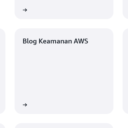
risiko. Pelajari
Selengkapnya »
engkapnya »
Berita Terki
Blog Keamanan AWS
manan AWS
Layanan Jaminan Keamanan A