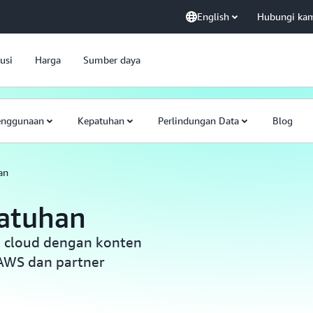
English
Hubungi ka
usi
Harga
Sumber daya
enggunaan
Kepatuhan
Perlindungan Data
Blog
an
atuhan
 cloud dengan konten
AWS dan partner