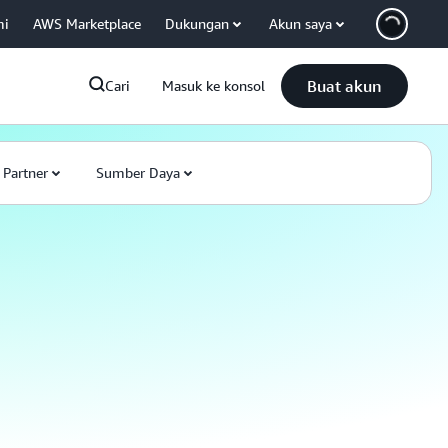
mi
AWS Marketplace
Dukungan
Akun saya
Buat akun
Cari
Masuk ke konsol
Partner
Sumber Daya