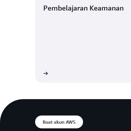
Pembelajaran Keamanan
lajari selengkapnya
Buat akun AWS