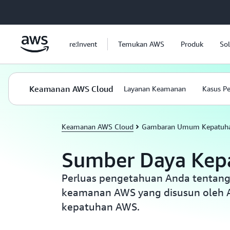
a11y-skip-to-main-content
re:Invent
Temukan AWS
Produk
Sol
Keamanan AWS Cloud
Layanan Keamanan
Kasus P
Keamanan AWS Cloud
Gambaran Umum Kepatuh
Sumber Daya Kep
Perluas pengetahuan Anda tentang
keamanan AWS yang disusun oleh 
kepatuhan AWS.