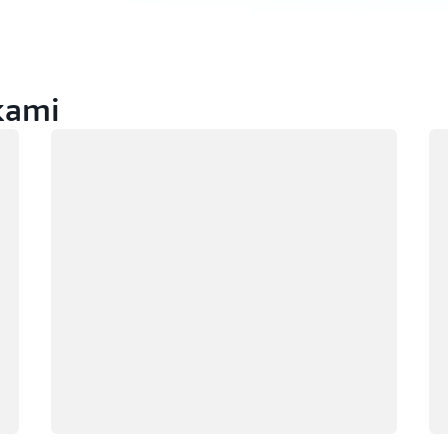
kami
Memuat
Me