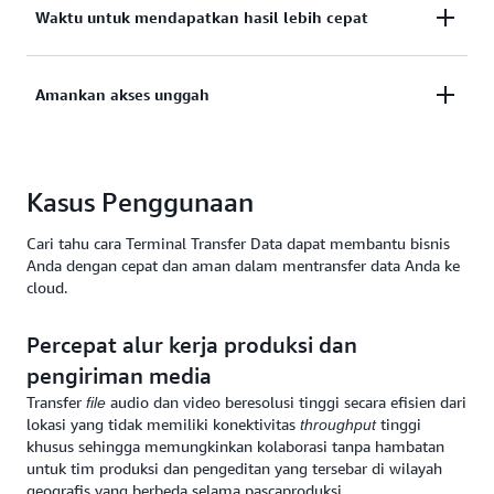
Waktu untuk mendapatkan hasil lebih cepat
Pesan slot waktu di terminal transfer data terdekat,
ambil perangkat penyimpanan Anda, dan gunakan
koneksi
tinggi untuk mengunggah data ke
bandwidth
Amankan akses unggah
AWS.
Proses dan analisis data yang diserap dalam hitungan
menit, bukan hitungan hari atau minggu yang
menggunakan metode tradisional seperti perangkat
pengiriman. Akses cepat ke data ini memungkinkan
Pertahankan kontrol perangkat Anda selama proses
Kasus Penggunaan
pemeriksaan kualitas langsung, yang sangat penting
pengunggahan dan dapatkan ketenangan karena
untuk aplikasi yang sensitif terhadap waktu dan misi
keamanan data Anda terjamin.
Cari tahu cara Terminal Transfer Data dapat membantu bisnis
penting.
Anda dengan cepat dan aman dalam mentransfer data Anda ke
cloud.
Percepat alur kerja produksi dan
pengiriman media
Transfer
audio dan video beresolusi tinggi secara efisien dari
file
lokasi yang tidak memiliki konektivitas
tinggi
throughput
khusus sehingga memungkinkan kolaborasi tanpa hambatan
untuk tim produksi dan pengeditan yang tersebar di wilayah
geografis yang berbeda selama pascaproduksi.