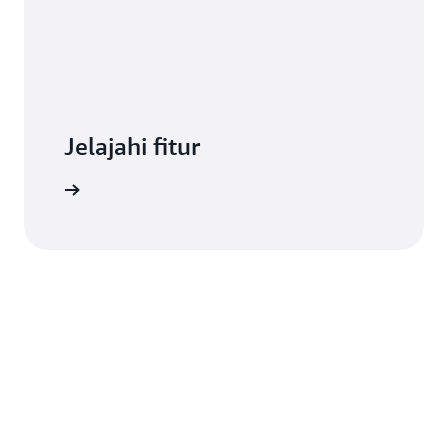
Jelajahi fitur
engkapnya