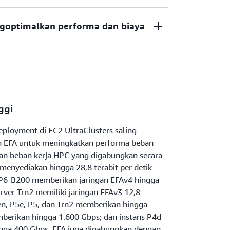
a melakukan iterasi dengan lebih cepat serta
ning (DL), AI generatif, dan HPC Anda dapat
ari ribuan instans EC2 terakselerasi yang
engoptimalkan performa dan biaya
pat.
na Ketersediaan AWS tertentu dan saling
ringan
 pada daftar instans EC2 yang terus
)
 fleksibilitas untuk memilih opsi
skala petabita. Mereka memungkinkan Anda
a memaksimalkan performa sekaligus
esuai permintaan ke beberapa
dali untuk beban kerja Anda.
ggi
eployment di EC2 UltraClusters saling
n EFA untuk meningkatkan performa beban
i dan beban kerja HPC yang digabungkan secara
menyediakan hingga 28,8 terabit per detik
s P6-B200 memberikan jaringan EFAv4 hingga
Server Trn2 memiliki jaringan EFAv3 12,8
5en, P5e, P5, dan Trn2 memberikan hingga
mberikan hingga 1.600 Gbps; dan instans P4d
gga 400 Gbps. EFA juga digabungkan dengan