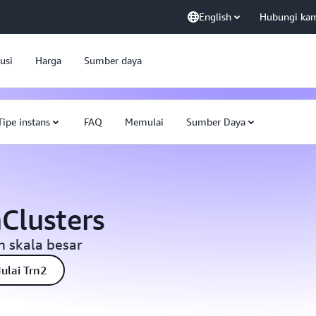
English
Hubungi ka
usi
Harga
Sumber daya
Tipe instans
FAQ
Memulai
Sumber Daya
Clusters
m skala besar
ulai Trn2