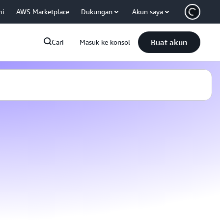
mi
AWS Marketplace
Dukungan
Akun saya
Buat akun
Cari
Masuk ke konsol