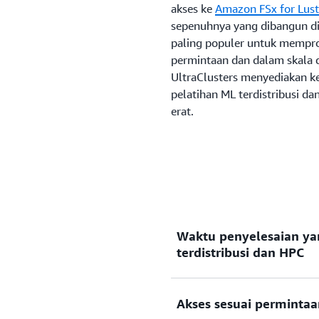
akses ke
Amazon FSx for Lust
sepenuhnya yang dibangun di a
paling populer untuk mempro
permintaan dan dalam skala d
UltraClusters menyediakan 
pelatihan ML terdistribusi d
erat.
Waktu penyelesaian yan
terdistribusi dan HPC
EC2 UltraClusters memban
Akses sesuai permintaa
waktu penyelesaian dari b