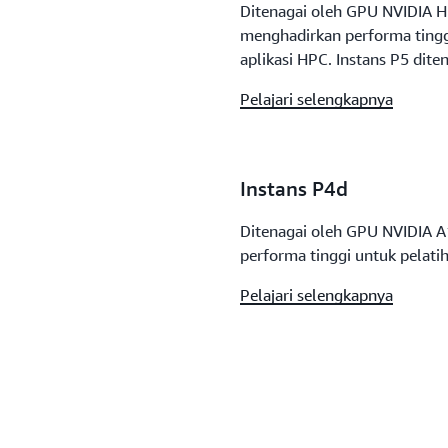
Ditenagai oleh GPU NVIDIA H
menghadirkan performa tingg
aplikasi HPC. Instans P5 dit
Pelajari selengkapnya
Instans P4d
Ditenagai oleh GPU NVIDIA A
performa tinggi untuk pelati
Pelajari selengkapnya
Instans Trn1
Didukung oleh
AI AWS Tr
chip