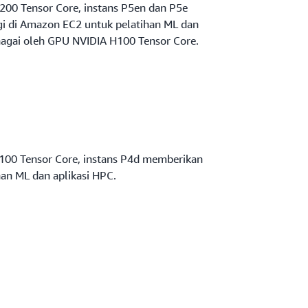
200 Tensor Core, instans P5en dan P5e
i di Amazon EC2 untuk pelatihan ML dan
enagai oleh GPU NVIDIA H100 Tensor Core.
100 Tensor Core, instans P4d memberikan
han ML dan aplikasi HPC.
ainium, instans Trn1 dibuat khusus untuk