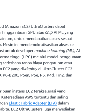
d (Amazon EC2) UltraClusters dapat
 hingga ribuan GPU atau
AI ML yang
chip
rainium, untuk mendapatkan akses sesuai
. Mesin ini mendemokratisasikan akses ke
si untuk developer
, AI
machine learning (ML)
rforma tinggi (HPC) melalui model penggunaan
g sederhana tanpa biaya pengaturan atau
n EC2 yang di-
di UltraCluster EC2
deploy
 P6-B200, P5en, P5e, P5, P4d, Trn2, dan
 ribuan instans EC2 terakselerasi yang
 Ketersediaan AWS tertentu dan saling
ingan
Elastic Fabric Adapter (EFA)
dalam
tabita. EC2 UltraClusters juga menyediakan