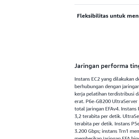
hari. Hal ini membantu And
membuat aplikasi deep lear
EC2 UltraClusters terdiri d
Fleksibilitas untuk m
dipasarkan dengan lebih ce
ditempatkan bersama di Zo
terhubung menggunakan ja
EC2 UltraClusters didukung
(EFA
Elastic Fabric Adapter
bertambah dan memberi Anda
dalam jaringan nonblokir 
komputasi yang tepat gun
untuk mendapatkan akses s
menjaga biaya tetap terken
exaflops
komputasi terakselerasi.
Jaringan performa tin
Instans EC2 yang dilakukan d
berhubungan dengan jaringa
kerja pelatihan terdistribus
erat. P6e-GB200 UltraServer 
total jaringan EFAv4. Instan
3,2 terabita per detik. Ultra
terabita per detik. Instans P
3.200 Gbps; instans Trn1 me
memberikan jaringan EFA hin