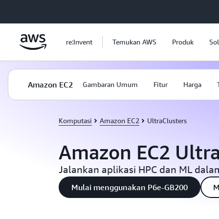
a11y-skip-to-main-content
re:Invent
Temukan AWS
Produk
Sol
Amazon EC2
Gambaran Umum
Fitur
Harga
Komputasi
Amazon EC2
UltraClusters
Amazon EC2 Ultra
Jalankan aplikasi HPC dan ML dala
Mulai menggunakan P6e-GB200
M