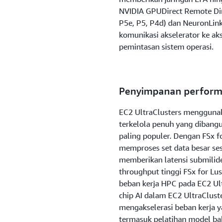
NVIDIA GPUDirect Remote Di
P5e, P5, P4d) dan NeuronLin
komunikasi akselerator ke aks
pemintasan sistem operasi.
Penyimpanan performa
EC2 UltraClusters menggunak
terkelola penuh yang dibangun
paling populer. Dengan FSx f
memproses set data besar ses
memberikan latensi submilidet
throughput tinggi FSx for Lus
beban kerja HPC pada EC2 Ult
chip AI dalam EC2 UltraCluste
mengakselerasi beban kerja y
termasuk pelatihan model baha