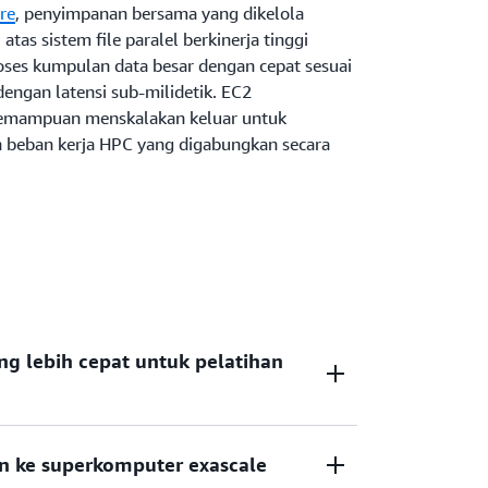
re
, penyimpanan bersama yang dikelola
tas sistem file paralel berkinerja tinggi
ses kumpulan data besar dengan cepat sesuai
engan latensi sub-milidetik. EC2
kemampuan menskalakan keluar untuk
an beban kerja HPC yang digabungkan secara
g lebih cepat untuk pelatihan
tu Anda mengurangi waktu pelatihan dan
n ke superkomputer exascale
erminggu-minggu menjadi hanya beberapa