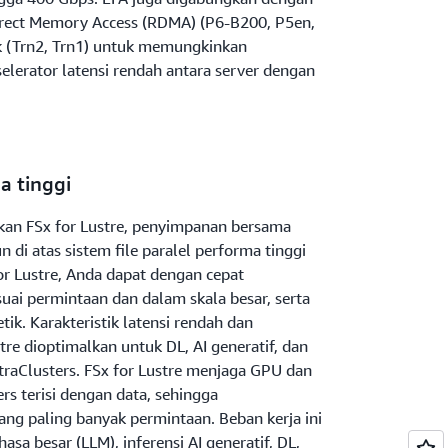
rect Memory Access (RDMA) (P6-B200, P5en,
k (Trn2, Trn1) untuk memungkinkan
elerator latensi rendah antara server dengan
 tinggi
an FSx for Lustre, penyimpanan bersama
 di atas sistem file paralel performa tinggi
or Lustre, Anda dapat dengan cepat
uai permintaan dan dalam skala besar, serta
ik. Karakteristik latensi rendah dan
tre dioptimalkan untuk DL, AI generatif, dan
raClusters. FSx for Lustre menjaga GPU dan
rs terisi dengan data, sehingga
ang paling banyak permintaan. Beban kerja ini
sa besar (LLM), inferensi AI generatif, DL,