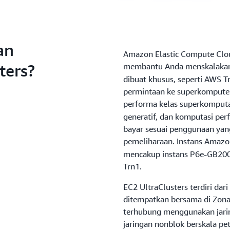
an
Amazon Elastic Compute Clou
ters?
membantu Anda menskalakan
dibuat khusus, seperti AWS T
permintaan ke superkomputer
performa kelas superkomputa
generatif, dan komputasi pe
bayar sesuai penggunaan yan
pemeliharaan. Instans Amazo
mencakup instans P6e-GB200,
Trn1.
EC2 UltraClusters terdiri dari
ditempatkan bersama di Zona
terhubung menggunakan jar
jaringan nonblok berskala pe