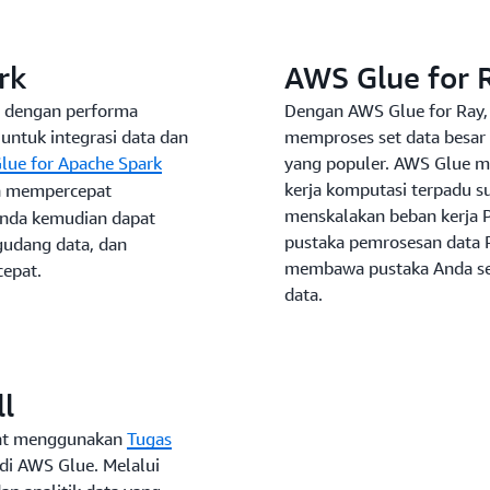
rk
AWS Glue for 
r dengan performa
Dengan AWS Glue for Ray,
untuk integrasi data dan
memproses set data besa
lue for Apache Spark
yang populer. AWS Glue 
kerja komputasi terpadu 
ta mempercepat
menskalakan beban kerja 
 Anda kemudian dapat
pustaka pemrosesan data 
udang data, dan
membawa pustaka Anda sen
cepat.
data.
l
pat menggunakan
Tugas
di AWS Glue. Melalui