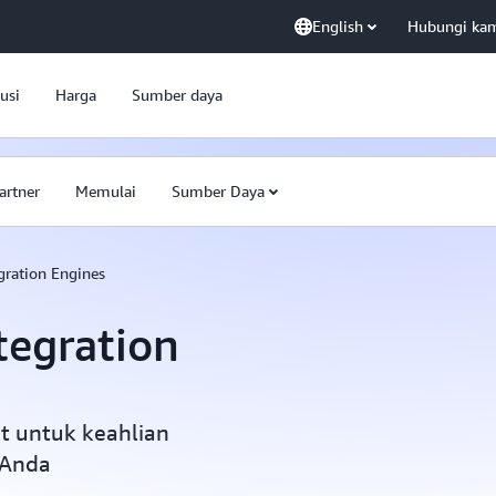
English
Hubungi ka
usi
Harga
Sumber daya
artner
Memulai
Sumber Daya
gration Engines
tegration
at untuk keahlian
 Anda