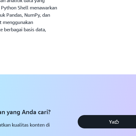
dan analitik data yang
r Python Shell menawarkan
asuk Pandas, NumPy, dan
at menggunakan
e berbagai basis data,
 yang Anda cari?
Ya
tkan kualitas konten di