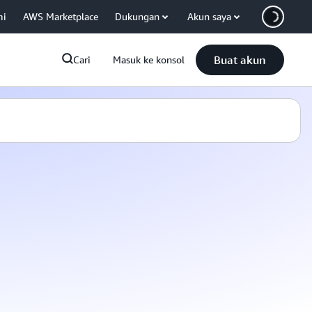
mi
AWS Marketplace
Dukungan
Akun saya
Buat akun
Cari
Masuk ke konsol