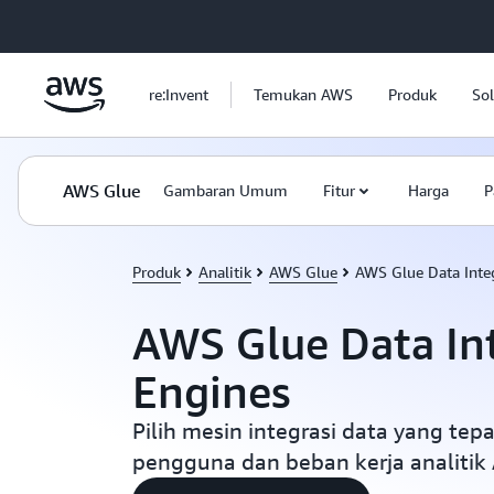
a11y-skip-to-main-content
re:Invent
Temukan AWS
Produk
Sol
AWS Glue
Gambaran Umum
Fitur
Harga
P
Produk
Analitik
AWS Glue
AWS Glue Data Inte
AWS Glue Data In
Engines
Pilih mesin integrasi data yang tep
pengguna dan beban kerja analitik