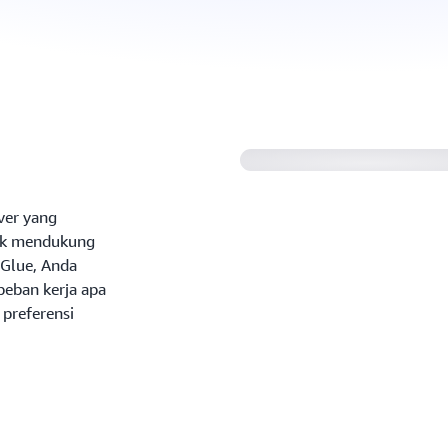
Memperkenalkan AW
ver yang
tuk mendukung
Glue, Anda
eban kerja apa
 preferensi