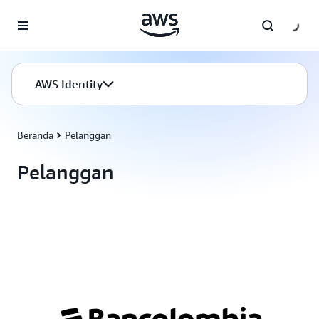
a11y-skip-to-main-content
AWS Identity
Beranda
Pelanggan
Pelanggan