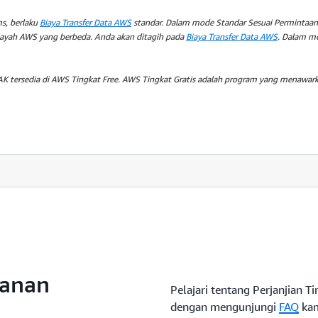
ms, berlaku
Biaya Transfer Data AWS
standar. Dalam mode Standar Sesuai Permintaan
wilayah AWS yang berbeda. Anda akan ditagih pada
Biaya Transfer Data AWS
. Dalam mo
AK tersedia di AWS Tingkat
Free
. AWS Tingkat Gratis adalah program yang menawarka
 jumlah serpihan (
shard
) yang diperlukan untuk aplikasi Anda 
nyediakan di seluruh penulisan 1 MB/detik dan pembacaan 2 MB/
nda memiliki lalu lintas aplikasi yang dapat diprediksi, menjala
persyaratan kapasitas untuk mengontrol biaya.
yanan
Pelajari tentang Perjanjian 
dengan mengunjungi
FAQ
kam