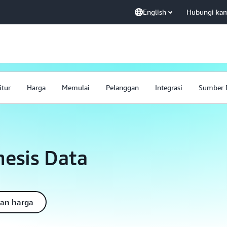
English
Hubungi ka
itur
Harga
Memulai
Pelanggan
Integrasi
Sumber 
esis Data
an harga