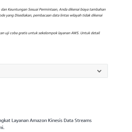
 dan Keuntungan Sesuai Permintaan, Anda dikenai biaya tambahan
de yang Disediakan, pembacaan data lintas wilayah tidak dikenai
n uji coba gratis untuk sekelompok layanan AWS. Untuk detail
berdasarkan tingkat permintaan tulis dan bacanya.
detik.
nkan aplikasi yang lalu lintasnya konsisten atau
Tingkat Layanan Amazon Kinesis Data Streams
i.