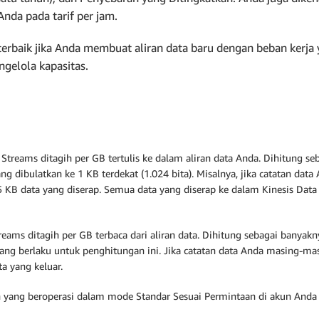
nda pada tarif per jam.
baik jika Anda membuat aliran data baru dengan beban kerja yan
ngelola kapasitas.
Streams ditagih per GB tertulis ke dalam aliran data Anda. Dihitung se
ang dibulatkan ke 1 KB terdekat (1.024 bita). Misalnya, jika catatan da
5 KB data yang diserap. Semua data yang diserap ke dalam Kinesis Dat
reams ditagih per GB terbaca dari aliran data. Dihitung sebagai banyak
 yang berlaku untuk penghitungan ini. Jika catatan data Anda masing-ma
a yang keluar.
n yang beroperasi dalam mode Standar Sesuai Permintaan di akun Anda p