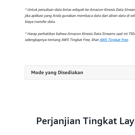
* Untuk penulisan data lintas wilayah ke Amazon Kinesis Data Strea
jika aplikasi yang Anda gunakan membaca data dari aliran data di 
biaya transfer data.
* Harap perhatikan bahwa Amazon Kinesis Data Streams saat ini TID
selengkapnya tentang AWS Tingkat
Free
, lihat
AWS Tingkat
Free
.
Mode yang Disediakan
Dengan mode yang disediakan, Anda menentukan
Serpihan (
shard
) adalah unit kapasitas yang me
Mode yang disediakan mungkin yang terbaik jika A
naik secara bertahap, atau dapat memprakirakan 
Perjanjian Tingkat La