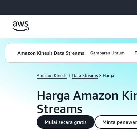
a11y-skip-to-main-content
Amazon Kinesis Data Streams
Gambaran Umum
F
Amazon Kinesis
Data Streams
Harga
Harga Amazon Kin
Streams
Mulai secara gratis
Minta penawar