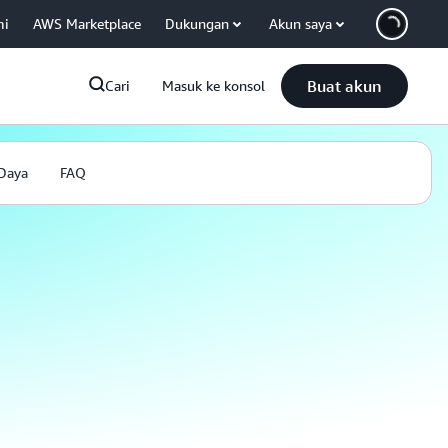
mi
AWS Marketplace
Dukungan
Akun saya
Buat akun
Cari
Masuk ke konsol
Daya
FAQ