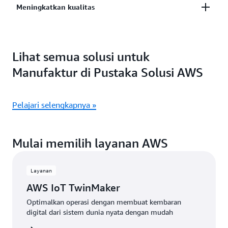
Meningkatkan kualitas
memantau kesehatan karyawan, memverifikasi
penggunaan APD yang tepat, dan meningkatkan
Otomatisasi pemeriksaan kualitas dengan solusi AI
produktivitas dengan AI generatif
generatif dan penglihatan komputer yang cepat dan
Lihat semua solusi untuk
dapat diskalakan sepenuhnya untuk meningkatkan
Manufaktur di Pustaka Solusi AWS
akurasi dan kualitas, serta mengurangi biaya.
Pelajari selengkapnya »
Mulai memilih layanan AWS
Layanan
AWS IoT TwinMaker
Optimalkan operasi dengan membuat kembaran
digital dari sistem dunia nyata dengan mudah