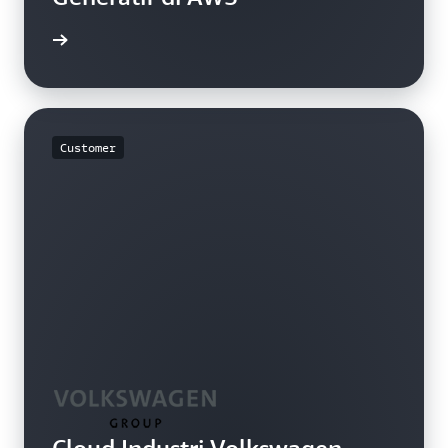
apnya »
Customer