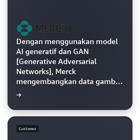
Dengan menggunakan model
AI generatif dan GAN
[Generative Adversarial
Networks], Merck
mengembangkan data gambar
cacat sintetis yang membantu
video »
mereka memahami akar
penyebab penolakan,
mengoptimalkan proses, dan
Customer
mengurangi keseluruhan