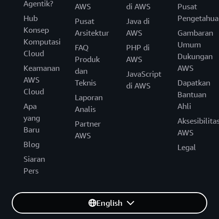
Agentik?
AWS
di AWS
Pusat
Hub
Pengetahua
Pusat
Java di
Konsep
Arsitektur
AWS
Gambaran
Komputasi
Umum
FAQ
PHP di
Cloud
Dukungan
Produk
AWS
Keamanan
AWS
dan
JavaScript
AWS
Teknis
Dapatkan
di AWS
Cloud
Bantuan
Laporan
Apa
Ahli
Analis
yang
Aksesibilita
Partner
Baru
AWS
AWS
Blog
Legal
Siaran
Pers
English