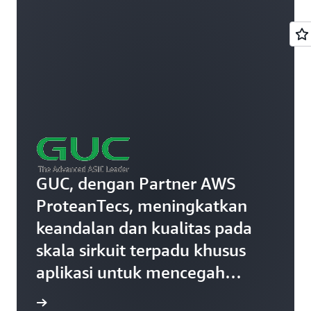
penolakan palsu di berbagai
lini produk hingga lebih dari
50%.
GUC, dengan Partner AWS
ProteanTecs, meningkatkan
keandalan dan kualitas pada
skala sirkuit terpadu khusus
aplikasi untuk mencegah
kegagalan sistem dan
 kasus »