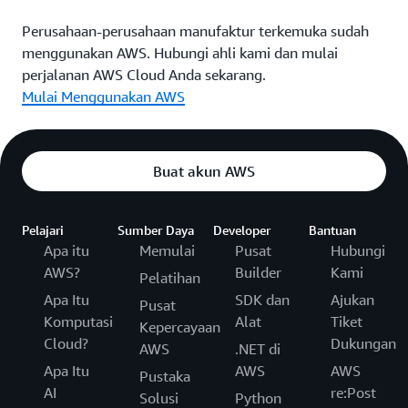
Perusahaan-perusahaan manufaktur terkemuka sudah
menggunakan AWS. Hubungi ahli kami dan mulai
perjalanan AWS Cloud Anda sekarang.
Mulai Menggunakan AWS
Buat akun AWS
Pelajari
Sumber Daya
Developer
Bantuan
Apa itu
Memulai
Pusat
Hubungi
AWS?
Builder
Kami
Pelatihan
Apa Itu
SDK dan
Ajukan
Pusat
Komputasi
Alat
Tiket
Kepercayaan
Cloud?
Dukungan
AWS
.NET di
Apa Itu
AWS
AWS
Pustaka
AI
re:Post
Solusi
Python