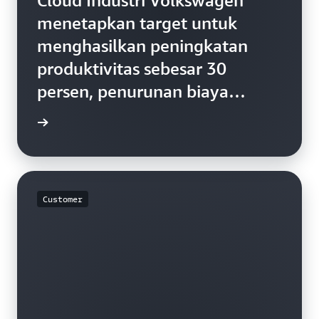
Cloud Industri Volkswagen
menetapkan target untuk
menghasilkan peningkatan
produktivitas sebesar 30
persen, penurunan biaya
pabrik sebesar 30 persen, dan
 kasus »
penghematan rantai pasokan
sebesar 1 miliar EUR.
Customer