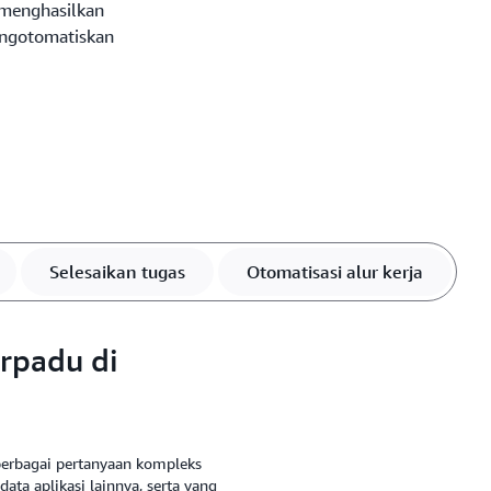
 menghasilkan
engotomatiskan
Selesaikan tugas
Otomatisasi alur kerja
rpadu di
 berbagai pertanyaan kompleks
data aplikasi lainnya, serta yang