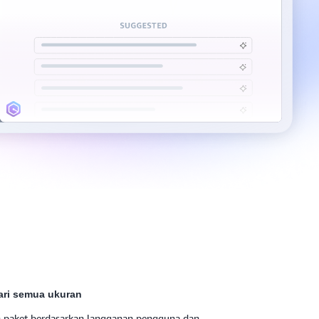
dari semua ukuran
paket berdasarkan langganan pengguna dan