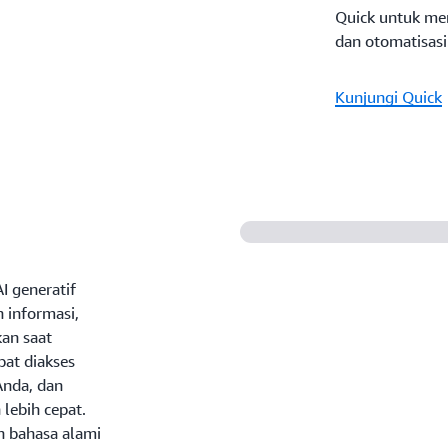
Quick untuk men
dan otomatisasi
Kunjungi Quick
I generatif
informasi,
an saat
pat diakses
Anda, dan
lebih cepat.
n bahasa alami