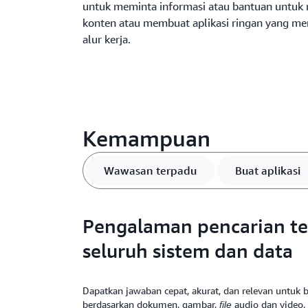
untuk meminta informasi atau bantuan untuk
konten atau membuat aplikasi ringan yang m
alur kerja.
Kemampuan
Wawasan terpadu
Buat aplikasi
Pengalaman pencarian te
seluruh sistem dan data
Dapatkan jawaban cepat, akurat, dan relevan untuk
berdasarkan dokumen, gambar,
audio dan video, 
file