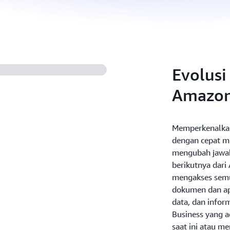
Evolusi
Amazon
Memperkenalkan
dengan cepat m
mengubah jawaba
berikutnya dar
mengakses semu
dokumen dan apl
data, dan infor
Business yang 
saat ini atau 