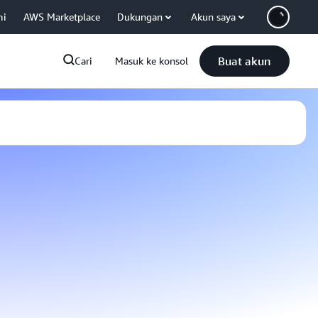
mi
AWS Marketplace
Dukungan
Akun saya
Buat akun
Cari
Masuk ke konsol