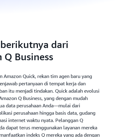
 berikutnya dari
 Q Business
 Amazon Quick, rekan tim agen baru yang
enjawab pertanyaan di tempat kerja dan
n itu menjadi tindakan. Quick adalah evolusi
i Amazon Q Business, yang dengan mudah
a data perusahaan Anda—mulai dari
ikasi perusahaan hingga basis data, gudang
masi internet waktu nyata. Pelanggan Q
ada dapat terus menggunakan layanan mereka
memanfaatkan indeks Q mereka yang ada dengan