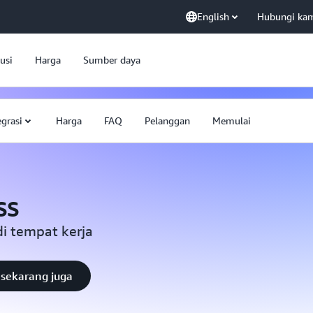
English
Hubungi ka
usi
Harga
Sumber daya
egrasi
Harga
FAQ
Pelanggan
Memulai
ss
i tempat kerja
sekarang juga