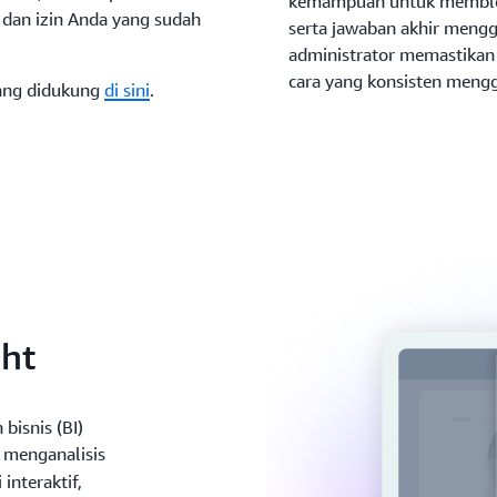
kemampuan untuk membloki
dan izin Anda yang sudah
serta jawaban akhir meng
administrator memastika
cara yang konsisten men
yang didukung
di sini
.
n
ht
bisnis (BI)
 menganalisis
interaktif,