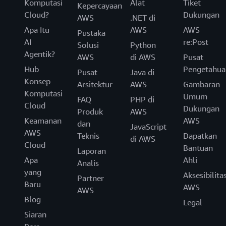
Komputasi
Anda.
Alat
Tiket
Kepercayaan
Cloud?
Dukungan
AWS
.NET di
Apa Itu
AWS
AWS
Pustaka
AI
re:Post
Solusi
Python
Agentik?
AWS
di AWS
Pusat
Hub
Pengetahua
Pusat
Java di
Konsep
Arsitektur
AWS
Gambaran
Komputasi
Umum
FAQ
PHP di
Cloud
Dukungan
Produk
AWS
Keamanan
AWS
dan
JavaScript
AWS
Teknis
Dapatkan
di AWS
Cloud
Bantuan
Laporan
Apa
Ahli
Analis
yang
Aksesibilita
Partner
Baru
AWS
AWS
Blog
Legal
Siaran