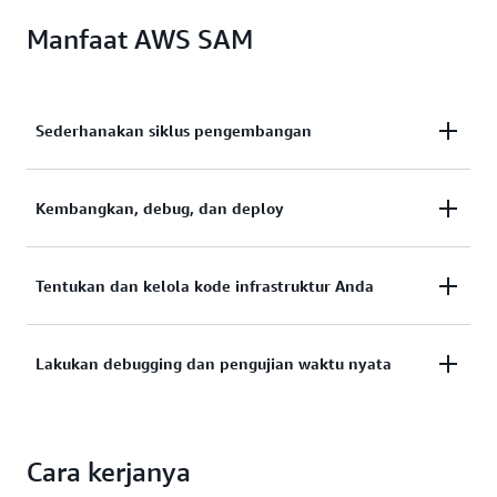
Manfaat AWS SAM
Sederhanakan siklus pengembangan
Sederhanakan siklus pengembangan nirserver Anda,
Kembangkan, debug, dan deploy
dengan membawa ide ke produksi secara cepat dan
efisien.
Kembangkan,
, dan
aplikasi nirserver
Tentukan dan kelola kode infrastruktur Anda
debug
deploy
Anda dengan AWS SAM CLI.
Tentukan dan kelola kode infrastruktur Anda dengan
Lakukan debugging dan pengujian waktu nyata
templat AWS SAM.
Lakukan
dan pengujian waktu nyata di
debugging
Cara kerjanya
dengan AWS SAM Accelerate.
cloud