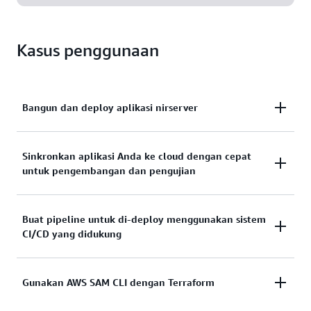
Kasus penggunaan
Bangun dan deploy aplikasi nirserver
Gunakan perintah
dan
dari
Sinkronkan aplikasi Anda ke cloud dengan cepat
sam build
sam deploy
untuk pengembangan dan pengujian
AWS SAM CLI untuk mempersiapkan
deployment
aplikasi Anda dan melakukan
ke AWS.
deployment
Gunakan perintah
AWS SAM CLI untuk
Buat pipeline untuk di-deploy menggunakan sistem
sam sync
Mulai menggunakan AWS SAM CLI
CI/CD yang didukung
mengawasi perubahan lokal dan melakukan
perubahan tersebut dengan cepat ke
deployment
AWS. Kemudian, gunakan perintah
sam remote
Gunakan perintah
AWS SAM CLI untuk
Gunakan AWS SAM CLI dengan Terraform
sam pipeline
untuk menguji fungsi lambda Anda di
.
invoke
cloud
membuat atau memodifikasi
untuk sistem
pipeline