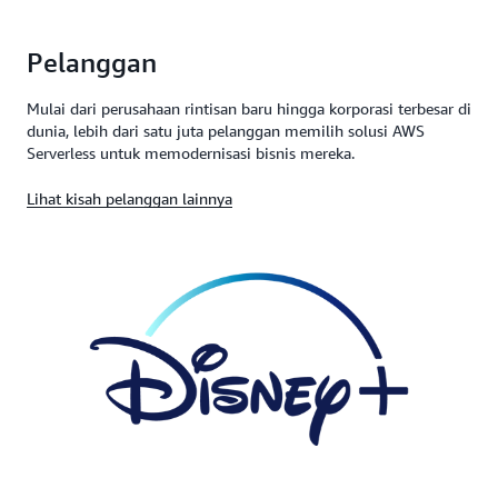
integrasi berkelanjutan dan pengiriman
Pelajari sam sync AWS SAM CLI selengkapnya
Lakukan
dan pengujian lokal proyek
debug
berkelanjutan (CI/CD) Anda.
Pelanggan
Terraform Anda dengan AWS SAM CLI.
Pelajari
aplikasi nirserver selengkapnya
deployment
Mulai dari perusahaan rintisan baru hingga korporasi terbesar di
Pelajari dukungan AWS SAM CLI Terraform
dunia, lebih dari satu juta pelanggan memilih solusi AWS
selengkapnya
Serverless untuk memodernisasi bisnis mereka.
Lihat kisah pelanggan lainnya