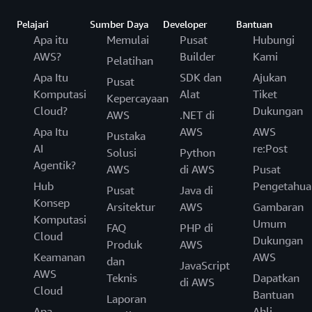
Pelajari
Sumber Daya
Developer
Bantuan
Apa itu
Memulai
Pusat
Hubungi
AWS?
Builder
Kami
Pelatihan
Apa Itu
SDK dan
Ajukan
Pusat
Komputasi
Alat
Tiket
Kepercayaan
Cloud?
Dukungan
AWS
.NET di
Apa Itu
AWS
AWS
Pustaka
AI
re:Post
Solusi
Python
Agentik?
AWS
di AWS
Pusat
Hub
Pengetahua
Pusat
Java di
Konsep
Arsitektur
AWS
Gambaran
Komputasi
Umum
FAQ
PHP di
Cloud
Dukungan
Produk
AWS
Keamanan
AWS
dan
JavaScript
AWS
Teknis
Dapatkan
di AWS
Cloud
Bantuan
Laporan
Apa
Ahli