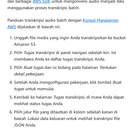
dan berbagai
AWS SDK
untuk mengonversi audio menjadi teks
menggunakan proses transkripsi batch.
Panduan transkripsi audio batch dengan
Konsol Manajemen
AWS
dijelaskan di bawah ini.
Unggah file media yang ingin Anda transkripsikan ke bucket
Amazon S3.
Pilih
Tugas transkripsi
di panel navigasi sebelah kiri. Ini
membawa Anda ke daftar tugas transkripsi Anda.
Pilih
Buat tugas
dan isi bidang pada halaman
Tentukan
detail pekerjaan
.
Setelah Anda mengonfigurasi pekerjaan, klik tombol
Buat
tugas
untuk memulai.
Kembali ke halaman
Tugas transkripsi
, di mana Anda dapat
melihat status tugas Anda.
Pilih jalur file yang ditautkan di kolom sebelah kanan di
bawah
Lokasi data keluaran
untuk melihat transkripsi file
JSON Anda.