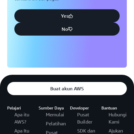
Yes
No
Buat akun AWS
Pelajari
Sumber Daya
Developer
Bantuan
Apa itu
Memulai
Pusat
Hubungi
AWS?
Builder
Kami
Pelatihan
Apa Itu
SDK dan
Ajukan
Pusat