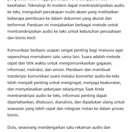
kesehatan. Teknologi AI modern dapat mentranskripsikan audio
ke teks, mengubah percakapan multi-aksen yang melibatkan
beberapa pembicara ke dalam dokumen yang akurat dan
terformat. Panduan ini menjabarkan berbagai metode untuk
mentranskripsikan audio ke teks untuk kebutuhan perusahaan
dan bisnis kecil.
Komunikasi berbasis ucapan sangat penting bagi manusia agar
sepenuhnya memahami satu sama lain. Suara adalah metode
cepat dan titik waktu untuk mengomunikasikan gagasan,
informasi, instruksi, dan emosi. Merekam dan membuat
transkripsi komunikasi suara melalui konverter audio-ke-teks
telah menjadi penting untuk mengingat, menjaga keakuratan,
dan menyelesaikan pekerjaan selanjutnya. Saat Anda
mentranskripsi audio ke teks, informasi penting dapat
dipertahankan, ditelusuri, dianalisis, dan dipadukan ulang untuk
wawasan yang lebih cepat dan integrasi instan ke dalam proses
bisnis.
Dulu, seseorang mendengarkan satu rekaman audio dan