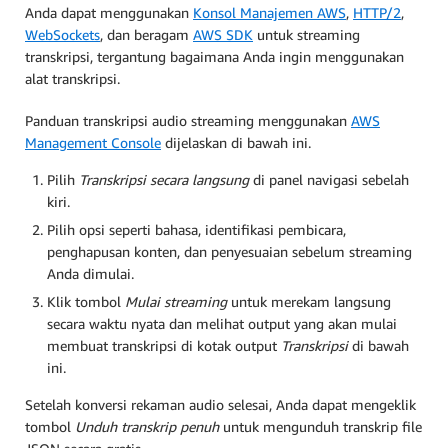
Anda dapat menggunakan
Konsol Manajemen AWS
,
HTTP/2
,
WebSockets
, dan beragam
AWS SDK
untuk streaming
transkripsi, tergantung bagaimana Anda ingin menggunakan
alat transkripsi.
Panduan transkripsi audio streaming menggunakan
AWS
Management Console
dijelaskan di bawah ini.
Pilih
Transkripsi secara langsung
di panel navigasi sebelah
kiri.
Pilih opsi seperti bahasa, identifikasi pembicara,
penghapusan konten, dan penyesuaian sebelum streaming
Anda dimulai.
Klik tombol
Mulai streaming
untuk merekam langsung
secara waktu nyata dan melihat output yang akan mulai
membuat transkripsi di kotak output
Transkripsi
di bawah
ini.
Setelah konversi rekaman audio selesai, Anda dapat mengeklik
tombol
Unduh transkrip penuh
untuk mengunduh transkrip file