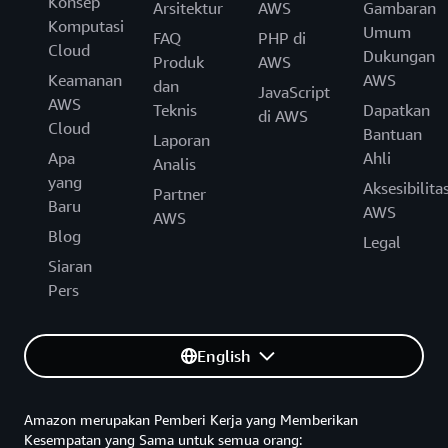
Konsep
Arsitektur
AWS
Gambaran
Komputasi
Umum
FAQ
PHP di
Cloud
Dukungan
Produk
AWS
Keamanan
AWS
dan
JavaScript
AWS
Teknis
Dapatkan
di AWS
Cloud
Bantuan
Laporan
Apa
Ahli
Analis
yang
Aksesibilita
Partner
Baru
AWS
AWS
Blog
Legal
Siaran
Pers
English
Amazon merupakan Pemberi Kerja yang Memberikan
Kesempatan yang Sama untuk semua orang: