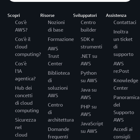
Scopri
Risorse
Sviluppatori
Assistenza
Cos'è
Nozioni
Centro
Contattaci
AWS?
di base
builder
Inoltra
Cos'è il
Formazione
SDK e
un ticket
cloud
strumenti
di
AWS
computing?
supporto
Trust
.NET su
Cos'è
Center
AWS
AWS
l'IA
re:Post
Biblioteca
Python
agentica?
di
su AWS
Knowledge
Hub dei
soluzioni
Center
Java su
concetti
AWS
AWS
Panoramica
di cloud
Centro
del
PHP su
computing
di
Supporto
AWS
Sicurezza
architettura
AWS
JavaScript
nel
Domande
Accedi ai
su AWS
cloud
frequenti
consigli