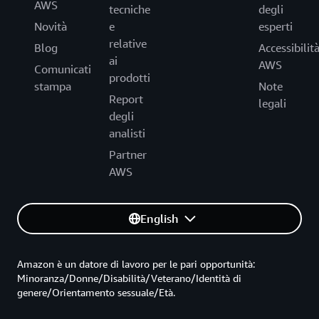
AWS
tecniche
degli
Novità
e
esperti
relative
Blog
Accessibilit
ai
AWS
Comunicati
prodotti
stampa
Note
Report
legali
degli
analisti
Partner
AWS
English
Amazon è un datore di lavoro per le pari opportunità:
Minoranza/Donne/Disabilità/Veterano/Identità di
genere/Orientamento sessuale/Età.