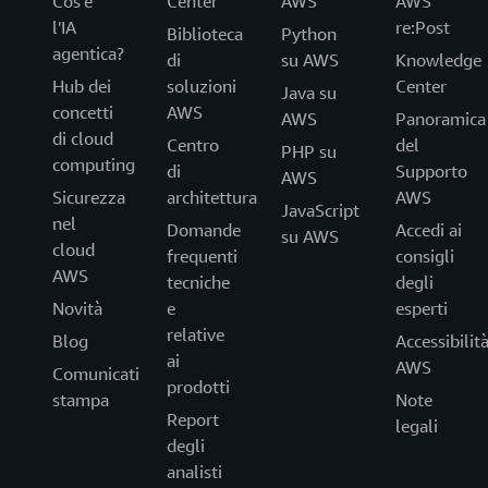
Cos'è
Center
AWS
AWS
l'IA
re:Post
Biblioteca
Python
agentica?
di
su AWS
Knowledge
Hub dei
soluzioni
Center
Java su
concetti
AWS
AWS
Panoramica
di cloud
Centro
del
PHP su
computing
di
Supporto
AWS
Sicurezza
architettura
AWS
JavaScript
nel
Domande
Accedi ai
su AWS
cloud
frequenti
consigli
AWS
tecniche
degli
Novità
e
esperti
relative
Blog
Accessibilit
ai
AWS
Comunicati
prodotti
stampa
Note
Report
legali
degli
analisti