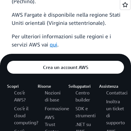
(Pechino).
AWS Fargate è disponibile nella regione Stati
Uniti orientali (Virginia settentrionale).
Per ulteriori informazioni sulle regioni e i
servizi AWS vai
qui
.
Crea un account AWS
Scopri
Risorse
Sviluppatori
Assistenza
Cos'è
Nozioni
Centro
Contattaci
AWS?
di base
builder
Inoltra
Cos'è il
Formazione
SDK e
un ticket
cloud
strumenti
di
AWS
computing?
supporto
Trust
.NET su