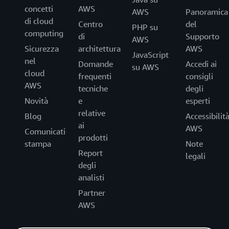
concetti
AWS
AWS
Panoramica
di cloud
Centro
del
PHP su
computing
di
Supporto
AWS
Sicurezza
architettura
AWS
JavaScript
nel
Domande
Accedi ai
su AWS
cloud
frequenti
consigli
AWS
tecniche
degli
Novità
e
esperti
relative
Blog
Accessibilit
ai
AWS
Comunicati
prodotti
stampa
Note
Report
legali
degli
analisti
Partner
AWS