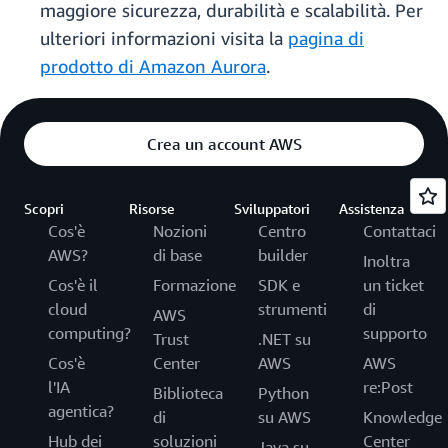
maggiore sicurezza, durabilità e scalabilità. Per
ulteriori informazioni visita la
pagina di
prodotto di Amazon Aurora
.
Crea un account AWS
Scopri
Risorse
Sviluppatori
Assistenza
Cos'è
Nozioni
Centro
Contattaci
AWS?
di base
builder
Inoltra
Cos'è il
Formazione
SDK e
un ticket
cloud
strumenti
di
AWS
computing?
supporto
Trust
.NET su
Cos'è
Center
AWS
AWS
l'IA
re:Post
Biblioteca
Python
agentica?
di
su AWS
Knowledge
Hub dei
soluzioni
Center
Java su