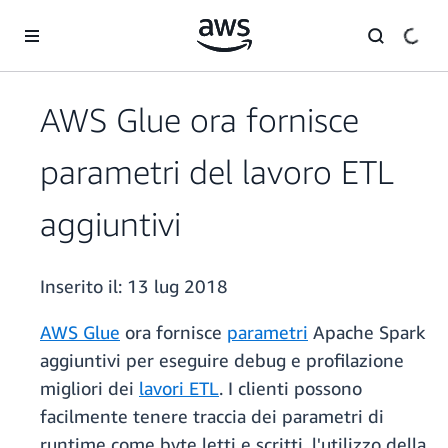
Passa al contenuto principale
AWS Glue ora fornisce
parametri del lavoro ETL
aggiuntivi
Inserito il:
13 lug 2018
AWS Glue
ora fornisce
parametri
Apache Spark
aggiuntivi per eseguire debug e profilazione
migliori dei
lavori ETL
. I clienti possono
facilmente tenere traccia dei parametri di
runtime come byte letti e scritti, l'utilizzo della