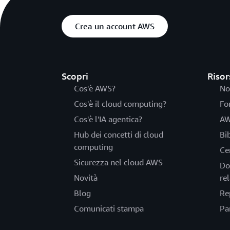
Crea un account AWS
Scopri
Risor
Cos'è AWS?
No
Cos'è il cloud computing?
Fo
Cos'è l'IA agentica?
AW
Hub dei concetti di cloud
Bi
computing
Ce
Sicurezza nel cloud AWS
Do
Novità
rel
Blog
Re
Comunicati stampa
Pa