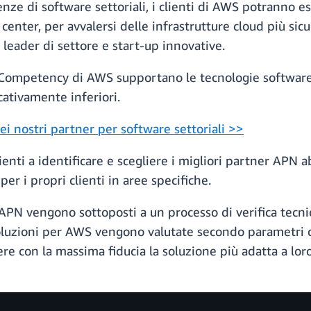
ze di software settoriali, i clienti di AWS potranno es
nter, per avvalersi delle infrastrutture cloud più sicur
 leader di settore e start-up innovative.
 Competency di AWS supportano le tecnologie softwar
cativamente inferiori.
ei nostri partner per software settoriali >>
lienti a identificare e scegliere i migliori partner AP
per i propri clienti in aree specifiche.
PN vengono sottoposti a un processo di verifica tecnic
soluzioni per AWS vengono valutate secondo parametri di 
iere con la massima fiducia la soluzione più adatta a lor