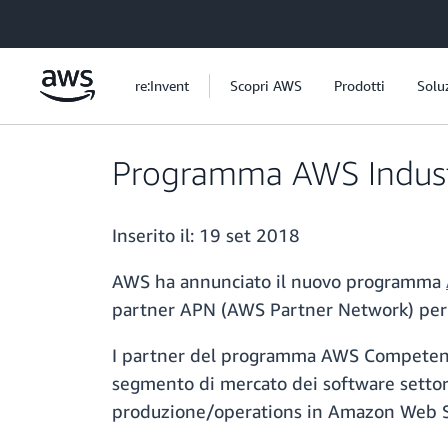
Passa al contenuto principale
re:Invent
Scopri AWS
Prodotti
Solu
Programma AWS Indust
Inserito il:
19 set 2018
AWS ha annunciato il nuovo programma
partner APN (AWS Partner Network) per i 
I partner del programma AWS Competency 
segmento di mercato dei software settori
produzione/operations in Amazon Web S