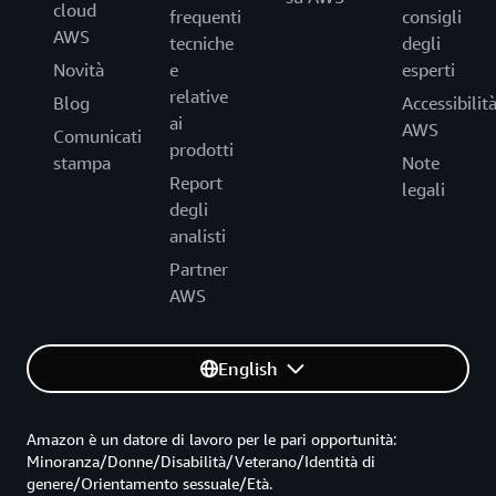
cloud
frequenti
consigli
AWS
tecniche
degli
Novità
e
esperti
relative
Blog
Accessibilit
ai
AWS
Comunicati
prodotti
stampa
Note
Report
legali
degli
analisti
Partner
AWS
English
Amazon è un datore di lavoro per le pari opportunità:
Minoranza/Donne/Disabilità/Veterano/Identità di
genere/Orientamento sessuale/Età.