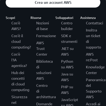
Crea un account AWS
Scopri
Risorse
Sviluppatori
Assistenza
Cos'è
Nozioni
Centro
Contattaci
AWS?
di base
builder
Inoltra
Cos'è il
Formazione
SDK e
un ticket
cloud
strumenti
di
AWS
computing?
supporto
Trust
.NET su
Cos'è
Center
AWS
AWS
l'IA
re:Post
Biblioteca
Python
agentica?
di
su AWS
Knowledge
Hub dei
soluzioni
Center
Java su
concetti
AWS
AWS
Panoramica
di cloud
Centro
del
PHP su
computing
di
Supporto
AWS
Sicurezza
architettura
AWS
JavaScript
nel
Domande
Accedi ai
su AWS