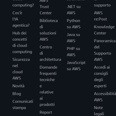
AWS
computing?
supporto
Trust
.NET su
Cos'è
Center
AWS
AWS
l'IA
re:Post
Biblioteca
Python
agentica?
di
su AWS
Knowledge
Hub dei
soluzioni
Center
Java su
concetti
AWS
AWS
Panoramica
di cloud
Centro
del
PHP su
computing
di
Supporto
AWS
Sicurezza
architettura
AWS
JavaScript
nel
Domande
Accedi ai
su AWS
cloud
frequenti
consigli
AWS
tecniche
degli
Novità
e
esperti
relative
Blog
Accessibilit
ai
AWS
Comunicati
prodotti
stampa
Note
Report
legali