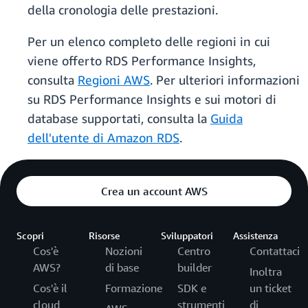
della cronologia delle prestazioni.
Per un elenco completo delle regioni in cui
viene offerto RDS Performance Insights,
consulta
Regioni AWS
. Per ulteriori informazioni
su RDS Performance Insights e sui motori di
database supportati, consulta la
Guida
dell'utente di Amazon RDS
.
Crea un account AWS
Scopri
Risorse
Sviluppatori
Assistenza
Cos'è
Nozioni
Centro
Contattaci
AWS?
di base
builder
Inoltra
Cos'è il
Formazione
SDK e
un ticket
cloud
strumenti
di