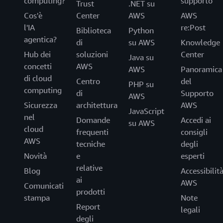
computing?
supporto
Trust
.NET su
Cos'è
Center
AWS
AWS
l'IA
re:Post
Biblioteca
Python
agentica?
di
su AWS
Knowledge
Hub dei
soluzioni
Center
Java su
concetti
AWS
AWS
Panoramica
di cloud
Centro
del
PHP su
computing
di
Supporto
AWS
Sicurezza
architettura
AWS
JavaScript
nel
Domande
Accedi ai
su AWS
cloud
frequenti
consigli
AWS
tecniche
degli
Novità
e
esperti
relative
Blog
Accessibilit
ai
AWS
Comunicati
prodotti
stampa
Note
Report
legali
degli