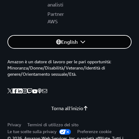
analisti
Partner
AWS
English
Amazon è un datore di lavoro per le pari opportunità:
Minoranza/Donne/Disabilità/Veterano/Identità di
genere/Orientamento sessuale/Età.
Torna all'inizio
Privacy
Termini di utilizzo del sito
Le tue scelte sulla privacy
Preferenze cookie
© 2026, Amazon Web Services, Inc. o società affiliate. Tutti i