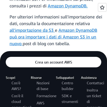
consulta i prezzi di
Amazon DynamoDB.
Per ulteriori informazioni sull'importazione dei
dati, consulta la documentazione relativa
all'importazione da S3
e
Amazon DynamoDB
può ora importare i dati di Amazon S3 in un
nuovo
post di blog con tabella.
Crea un account AWS
Scopri
Risorse
Sviluppatori
Assistenza
Cos'è
Nozioni
Centro
Contattaci
AWS?
di base
builder
Inoltra
Cos'è il
Formazione
SDK e
un ticket
cloud
strumenti
di
AWS