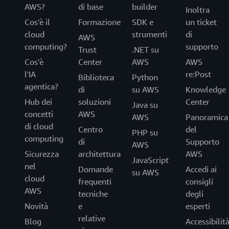
AWS?
di base
builder
Inoltra
Cos'è il
Formazione
SDK e
un ticket
cloud
strumenti
di
AWS
computing?
supporto
Trust
.NET su
Cos'è
Center
AWS
AWS
l'IA
re:Post
Biblioteca
Python
agentica?
di
su AWS
Knowledge
Hub dei
soluzioni
Center
Java su
concetti
AWS
AWS
Panoramica
di cloud
Centro
del
PHP su
computing
di
Supporto
AWS
Sicurezza
architettura
AWS
JavaScript
nel
Domande
Accedi ai
su AWS
cloud
frequenti
consigli
AWS
tecniche
degli
Novità
e
esperti
relative
Blog
Accessibilit