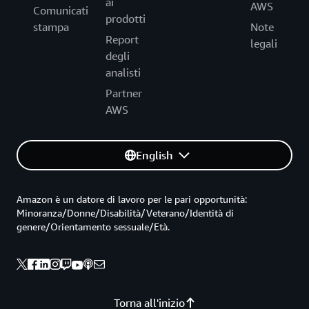
ai
AWS
Comunicati
prodotti
stampa
Note
Report
legali
degli
analisti
Partner
AWS
English
Amazon è un datore di lavoro per le pari opportunità:
Minoranza/Donne/Disabilità/Veterano/Identità di
genere/Orientamento sessuale/Età.
Torna all'inizio