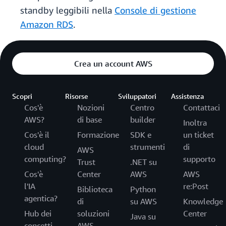
standby leggibili nella
Console di gestione
Amazon RDS
.
Crea un account AWS
Scopri
Risorse
Sviluppatori
Assistenza
Cos'è
Nozioni
Centro
Contattaci
AWS?
di base
builder
Inoltra
Cos'è il
Formazione
SDK e
un ticket
cloud
strumenti
di
AWS
computing?
supporto
Trust
.NET su
Cos'è
Center
AWS
AWS
l'IA
re:Post
Biblioteca
Python
agentica?
di
su AWS
Knowledge
Hub dei
soluzioni
Center
Java su
concetti
AWS