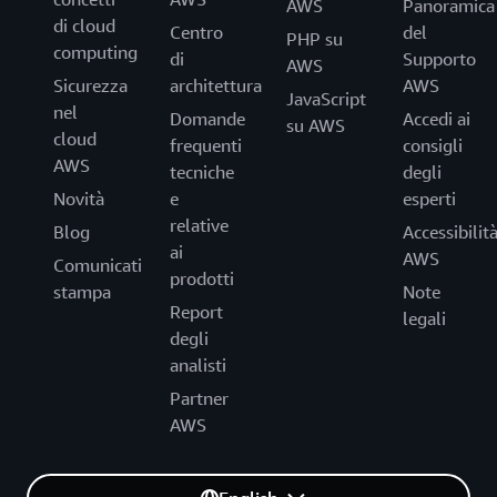
AWS
Panoramica
di cloud
Centro
del
PHP su
computing
di
Supporto
AWS
Sicurezza
architettura
AWS
JavaScript
nel
Domande
Accedi ai
su AWS
cloud
frequenti
consigli
AWS
tecniche
degli
Novità
e
esperti
relative
Blog
Accessibilit
ai
AWS
Comunicati
prodotti
stampa
Note
Report
legali
degli
analisti
Partner
AWS