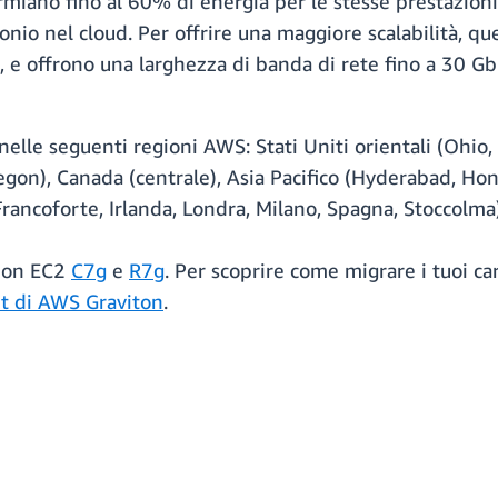
rmiano fino al 60% di energia per le stesse prestazioni 
nio nel cloud. Per offrire una maggiore scalabilità, que
l, e offrono una larghezza di banda di rete fino a 30 G
le seguenti regioni AWS: Stati Uniti orientali (Ohio, V
Oregon), Canada (centrale), Asia Pacifico (Hyderabad, H
Francoforte, Irlanda, Londra, Milano, Spagna, Stoccolma
azon EC2
C7g
e
R7g
. Per scoprire come migrare i tuoi ca
t di AWS Graviton
.