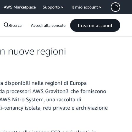
AWS Marketplace
Supporto
Il mio account
Crea un account
Ricerca
Accedi alla console
in nuove regioni
 disponibili nelle regioni di Europa
 da processori AWS Graviton3 che forniscono
 AWS Nitro System, una raccolta di
i-tenancy isolata, reti private e archiviazione