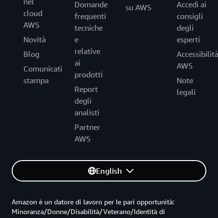
nel
Domande
Accedi ai
su AWS
cloud
frequenti
consigli
AWS
tecniche
degli
Novità
e
esperti
relative
Blog
Accessibilit
ai
AWS
Comunicati
prodotti
stampa
Note
Report
legali
degli
analisti
Partner
AWS
English
Amazon è un datore di lavoro per le pari opportunità:
Minoranza/Donne/Disabilità/Veterano/Identità di