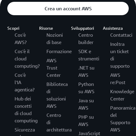
Crea un account AWS
Scopri
Risorse
Sviluppatori
Assistenza
Cos'è
Nozioni
Centro
Contattaci
AWS?
di base
builder
Inoltra
Cos'è il
Formazione
SDK e
un ticket
cloud
strumenti
di
AWS
computing?
supporto
Trust
.NET su
Cos'è
Center
AWS
AWS
l'IA
re:Post
Biblioteca
Python
agentica?
di
su AWS
Knowledge
Hub dei
soluzioni
Center
Java su
concetti
AWS
AWS
Panoramica
di cloud
Centro
del
PHP su
computing
di
Supporto
AWS
Sicurezza
architettura
AWS
JavaScript